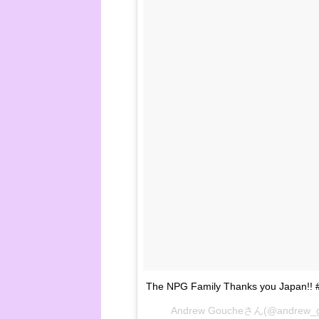
The NPG Family Thanks you Japan!! #
Andrew Goucheさん(@andre