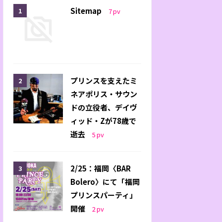
Sitemap
7
pv
プリンスを支えたミ
ネアポリス・サウン
ドの立役者、デイヴ
ィッド・Zが78歳で
逝去
5
pv
2/25：福岡〈BAR
Bolero〉にて「福岡
プリンスパーティ」
開催
2
pv