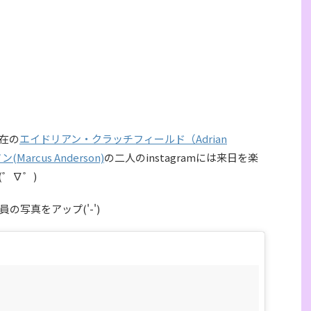
在の
エイドリアン・クラッチフィールド（Adrian
arcus Anderson)
の二人のinstagramには来日を楽
゜∇゜)
写真をアップ('-')