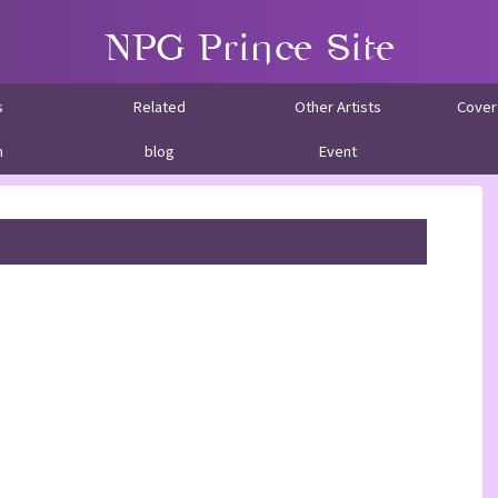
s
Related
Other Artists
Cover
m
blog
Event