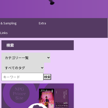
 & Sampling
Extra
Links
検索