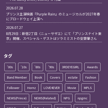
2026.07.28
プリンス主演映画『Purple Rain』のミュージカルが2027年春
にブロードウェイ上演へ
2026.07.27
8月29日：新宿2丁目〈ニューサザエ〉にて「プリンスナイト東
京」開催、スペシャル・ゲストはソラミミストの安齋肇さん
タグ
'00s
'10s
'80s
'90s
3RDEYEGIRL
Awards
Band Member
Book
Covers
estate
Fashion
Follower
Hornz
LOVE4EVER
Movie
MPLS
NEWS(Prince)
NEWS(Related)
NPG
npgmc