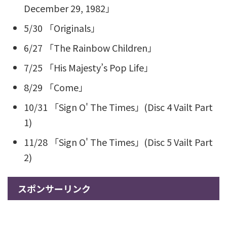
December 29, 1982」
5/30 「Originals」
6/27 「The Rainbow Children」
7/25 「His Majesty’s Pop Life」
8/29 「Come」
10/31 「Sign O' The Times」(Disc 4 Vailt Part
1)
11/28 「Sign O' The Times」(Disc 5 Vailt Part
2)
スポンサーリンク