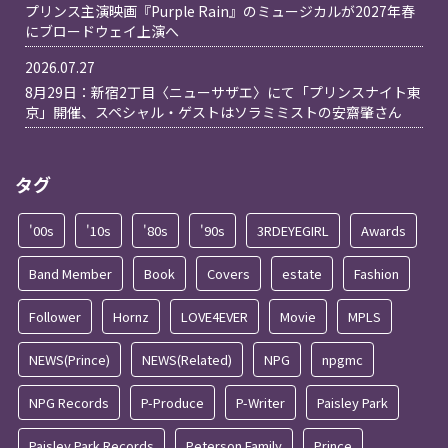
プリンス主演映画『Purple Rain』のミュージカルが2027年春
にブロードウェイ上演へ
2026.07.27
8月29日：新宿2丁目〈ニューサザエ〉にて「プリンスナイト東
京」開催、スペシャル・ゲストはソラミミストの安齋肇さん
タグ
'00s
'10s
'80s
'90s
3RDEYEGIRL
Awards
Band Member
Book
Covers
estate
Fashion
Follower
Hornz
LOVE4EVER
Movie
MPLS
NEWS(Prince)
NEWS(Related)
NPG
npgmc
NPG Records
P-Produce
P-Writer
Paisley Park
Paisley Park Records
Peterson Family
Prince