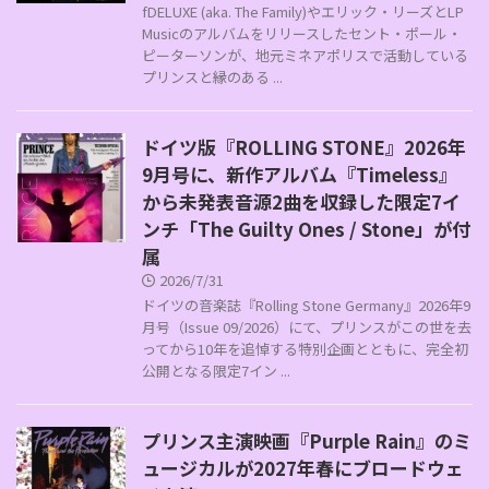
fDELUXE (aka. The Family)やエリック・リーズとLP
Musicのアルバムをリリースしたセント・ポール・
ピーターソンが、地元ミネアポリスで活動している
プリンスと縁のある ...
ドイツ版『ROLLING STONE』2026年
9月号に、新作アルバム『Timeless』
から未発表音源2曲を収録した限定7イ
ンチ「The Guilty Ones / Stone」が付
属
2026/7/31
ドイツの音楽誌『Rolling Stone Germany』2026年9
月号（Issue 09/2026）にて、プリンスがこの世を去
ってから10年を追悼する特別企画とともに、完全初
公開となる限定7イン ...
プリンス主演映画『Purple Rain』のミ
ュージカルが2027年春にブロードウェ