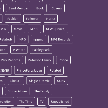
s
Band Member
Book
Covers
Fashion
Follower
Hornz
EVER
Movie
MPLS
NEWS(Prince)
Related)
NPG
npgmc
NPG Records
duce
P-Writer
Paisley Park
y Park Records
Peterson Family
Prince
E4EVER
PrincePartyJapan
Related
es
Sheila E
Single / Remix
SONY
Studio Album
The Family
volution
The Time
TV
Unpublished