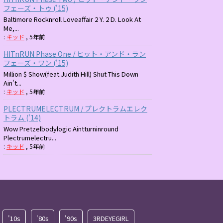
フェーズ・トゥ ('15)
Baltimore Rocknroll Loveaffair 2 Y. 2 D. Look At
Me,...
:
キッド
,
5年前
HITnRUN Phase One / ヒット・アンド・ラン
フェーズ・ワン ('15)
Million $ Show(feat.Judith Hill) Shut This Down
Ain't...
:
キッド
,
5年前
PLECTRUMELECTRUM / プレクトラムエレク
トラム ('14)
Wow Pretzelbodylogic Aintturninround
Plectrumelectru...
:
キッド
,
5年前
'10s
'80s
'90s
3RDEYEGIRL