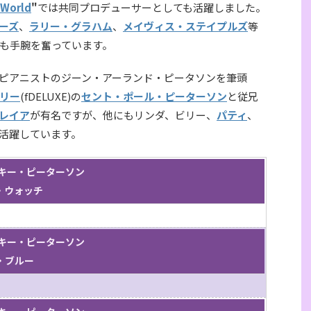
e World
"
では共同プロデューサーとしても活躍しました。
ーズ
、
ラリー・グラハム
、
メイヴィス・ステイプルズ
等
も手腕を奮っています。
ピアニストのジーン・アーランド・ピータソンを筆頭
リー
(fDELUXE)の
セント・ポール・ピーターソン
と従兄
レイア
が有名ですが、他にもリンダ、ビリー、
パティ
、
活躍しています。
/ リッキー・ピーターソン
イト・ウォッチ
/ リッキー・ピーターソン
イル・ブルー