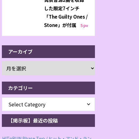
した限定7インチ
「The Guilty Ones /
Stone」が付属
5
pv
アーカイブ
カテゴリー
【掲示板】最近の投稿
HITnRUN Phase Two / ヒット・アンド・ラン