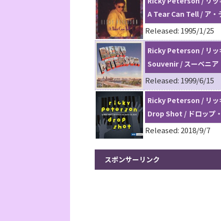
Ricky Peterson 
A Tear Can Tell
Released: 1995/1/25
Ricky Peterson 
Souvenir / スーベニア
Released: 1999/6/15
Ricky Peterson 
Drop Shot / ドロッ
Released: 2018/9/7
スポンサーリンク