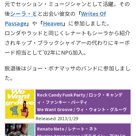
元でセッション・ミュージシャンとして活躍。その
後
シーラ・Ｅ
と出会い彼女の
「
Writes Of
Passage
」
や
「
Heaven
」
に参加しました。
ロンダやラッドと同じくレナートもシーラから紹介
されキップ・ブラックシャイアーの代わりにキーボ
ード担当として'02年にNPG加入。
脱退後はジョー・ボナマッサのバンドに参加しまし
た。
Rock Candy Funk Party / ロック・キャンデ
ィ・ファンキー・パーティ
We Want Groove / ウィ・ウォント・グルーヴ
Released: 2013/1/29
Renato Neto / レナート・ネト