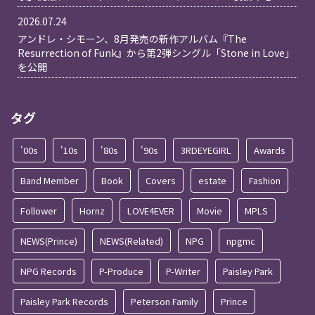
2026.07.24
アンドレ・シモーン、8月発売の新作アルバム『The
Resurrection of Funk』から第2弾シングル「Stone in Love」
を公開
タグ
'00s
'10s
'80s
'90s
3RDEYEGIRL
Awards
Band Member
Book
Covers
estate
Fashion
Follower
Hornz
LOVE4EVER
Movie
MPLS
NEWS(Prince)
NEWS(Related)
NPG
npgmc
NPG Records
P-Produce
P-Writer
Paisley Park
Paisley Park Records
Peterson Family
Prince