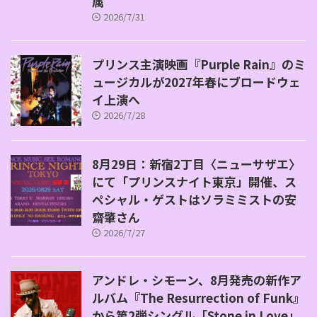
属
2026/7/31
プリンス主演映画『Purple Rain』のミ
ュージカルが2027年春にブロードウェ
イ上演へ
2026/7/28
8月29日：新宿2丁目〈ニューサザエ〉
にて「プリンスナイト東京」開催、ス
ペシャル・ゲストはソラミミストの安
齋肇さん
2026/7/27
アンドレ・シモーン、8月発売の新作ア
ルバム『The Resurrection of Funk』
から第2弾シングル「Stone in Love」