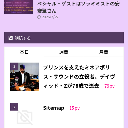
ペシャル・ゲストはソラミミストの安
齋肇さん
2026/7/27
購読する
本日
週間
月間
プリンスを支えたミネアポリ
ス・サウンドの立役者、デイヴ
ィッド・Zが78歳で逝去
76
pv
Sitemap
15
pv