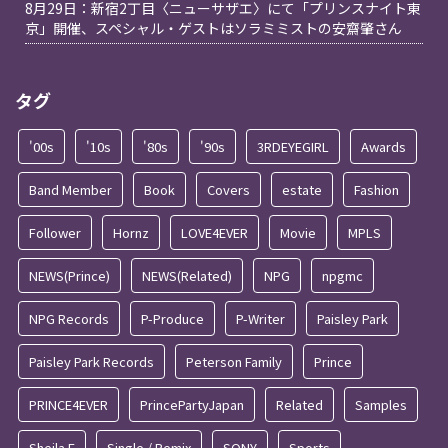
8月29日：新宿2丁目〈ニューサザエ〉にて「プリンスナイト東
京」開催、スペシャル・ゲストはソラミミストの安齋肇さん
タグ
'00s
'10s
'80s
'90s
3RDEYEGIRL
Awards
Band Member
Book
Covers
estate
Fashion
Follower
Hornz
LOVE4EVER
Movie
MPLS
NEWS(Prince)
NEWS(Related)
NPG
npgmc
NPG Records
P-Produce
P-Writer
Paisley Park
Paisley Park Records
Peterson Family
Prince
PRINCE4EVER
PrincePartyJapan
Related
Samples
Sheila E
Single / Remix
SONY
Sports