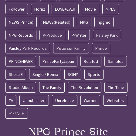
Follower
Hornz
LOVE4EVER
Movie
MPLS
NEWS(Prince)
NEWS(Related)
NPG
npgmc
NPG Records
P-Produce
P-Writer
Paisley Park
Paisley Park Records
Peterson Family
Prince
PRINCE4EVER
PrincePartyJapan
Related
Samples
Sheila E
Single / Remix
SONY
Sports
Studio Album
The Family
The Revolution
The Time
TV
Unpublished
Unreleace
Warner
Websites
イベント