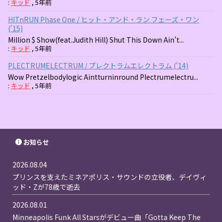
:
キッド
,
5年前
HITnRUN Phase One / ヒット・アンド・ラン フェーズ・ワン
('15)
Million $ Show(feat.Judith Hill) Shut This Down Ain't...
:
キッド
,
5年前
PLECTRUMELECTRUM / プレクトラムエレクトラム ('14)
Wow Pretzelbodylogic Aintturninround Plectrumelectru...
:
キッド
,
5年前
お知らせ
2026.08.04
プリンスを支えたミネアポリス・サウンドの立役者、デイヴィ
ッド・Zが78歳で逝去
2026.08.01
Minneapolis Funk All Starsがデビュー曲「Gotta Keep The