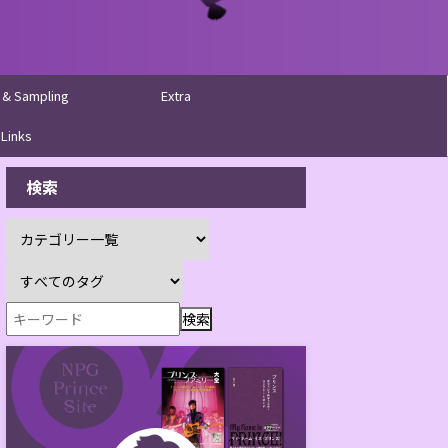
 & Sampling
Extra
Links
検索