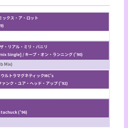
 サー・ミックス・ア・ロット
9)
nilli / ザ・リアル・ミリ・バニリ
Remix Single] / キープ・オン・ランニング ('90)
b Mix)
C's / ウルトラマグネティックMC’s
Up / ファンク・ユア・ヘッド・アップ ('92)
Ｄ
tachuck ('96)