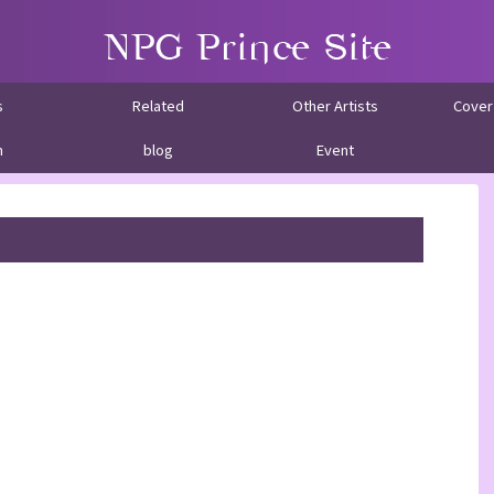
s
Related
Other Artists
Cover
m
blog
Event