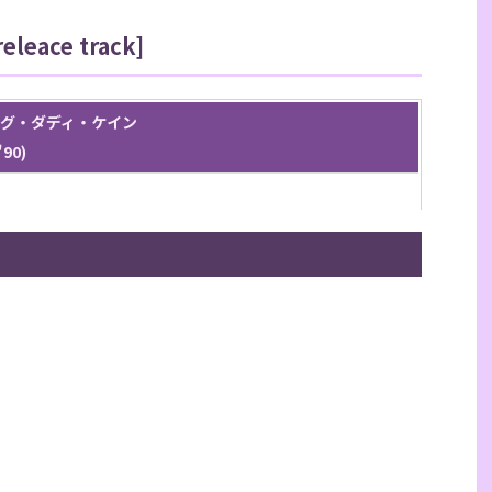
eleace track]
/ ビッグ・ダディ・ケイン
'90)