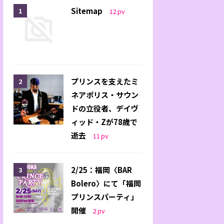
Sitemap
12
pv
プリンスを支えたミ
ネアポリス・サウン
ドの立役者、デイヴ
ィッド・Zが78歳で
逝去
11
pv
2/25：福岡〈BAR
Bolero〉にて「福岡
プリンスパーティ」
開催
2
pv