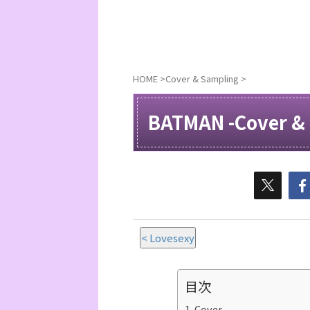
HOME
>
Cover & Sampling
>
BATMAN -Cover &
< Lovesexy
目次
Cover