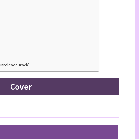
unreleace track]
Cover