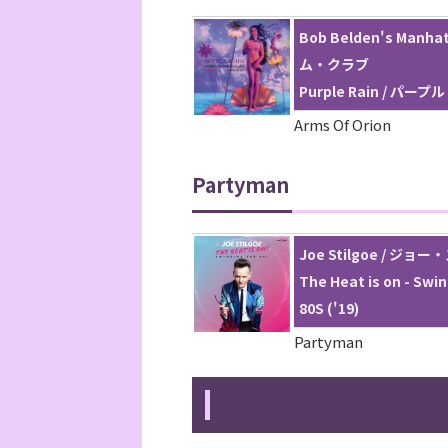
Bob Belden's Ma
ム・クラブ
Purple Rain / パープ
Arms Of Orion
Partyman
Joe Stilgoe / ジ
The Heat is on -
80S ('19)
Partyman