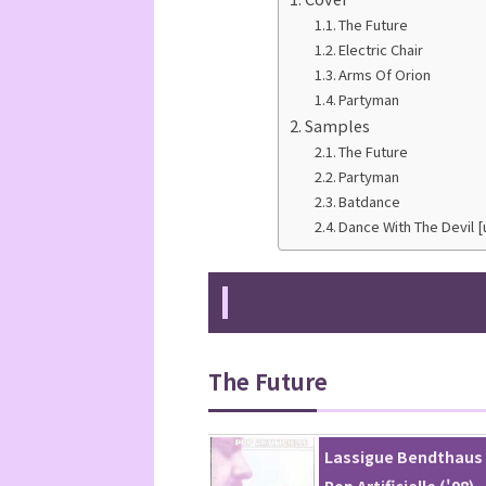
The Future
Electric Chair
Arms Of Orion
Partyman
Samples
The Future
Partyman
Batdance
Dance With The Devil [
The Future
Lassigue Bendthaus
Pop Artificielle ('98)