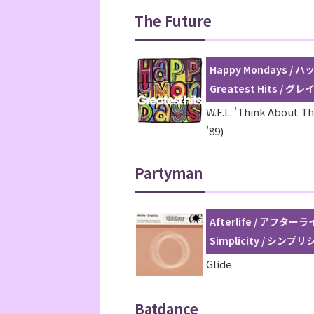
The Future
Happy Mondays 
Greatest Hits / 
W.F.L. 'Think About T
'89)
Partyman
Afterlife / アフター
Simplicity / シンプリシ
Glide
Batdance