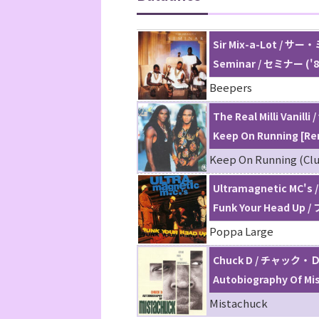
Sir Mix-a-Lot /
Seminar / セミナー ('8
Beepers
The Real Milli Va
Keep On Running [
Keep On Running (Clu
Ultramagnetic M
Funk Your Head 
Poppa Large
Chuck D / チャック・
Autobiography Of Mis
Mistachuck