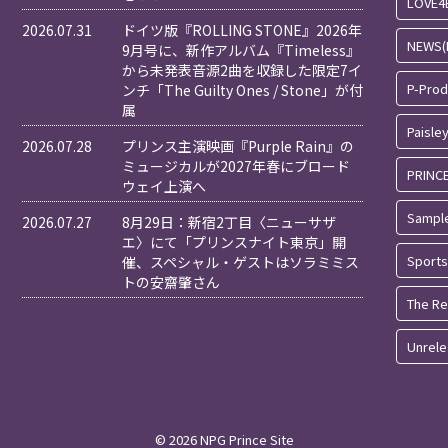
LOVE4
2026.07.31
ドイツ版『ROLLING STONE』2026年
NEWS(
9月号に、新作アルバム『Timeless』
から未発表音源2曲を収録した限定7イ
P-Pro
ンチ「The Guilty Ones / Stone」が付
属
Paisle
2026.07.28
プリンス主演映画『Purple Rain』の
ミュージカルが2027年春にブロード
PRINC
ウェイ上演へ
Sampl
2026.07.27
8月29日：新宿2丁目〈ニューサザ
エ〉にて「プリンスナイト東京」開
Sports
催、スペシャル・ゲストはソラミミス
トの安齋肇さん
The Re
Unrel
© 2026 NPG Prince Site