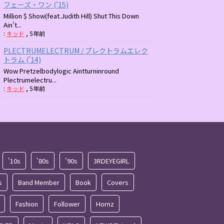
フェーズ・ワン ('15)
Million $ Show(feat.Judith Hill) Shut This Down
Ain't...
:
キッド
,
5年前
PLECTRUMELECTRUM / プレクトラムエレク
トラム ('14)
Wow Pretzelbodylogic Aintturninround
Plectrumelectru...
:
キッド
,
5年前
'10s
'80s
'90s
3RDEYEGIRL
s
Band Member
Book
Covers
Fashion
Follower
Hornz