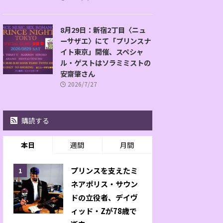
8月29日：新宿2丁目〈ニュ
ーサザエ〉にて「プリンスナ
イト東京」開催、スペシャ
ル・ゲストはソラミミストの
安齋肇さん
2026/7/27
購読する
本日
週間
月間
プリンスを支えたミ
ネアポリス・サウン
ドの立役者、デイヴ
ィッド・Zが78歳で