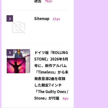
逝去
76
pv
Sitemap
15
pv
ドイツ版『ROLLING
STONE』2026年9月
号に、新作アルバム
『Timeless』から未
発表音源2曲を収録
した限定7インチ
「The Guilty Ones /
Stone」が付属
6
pv