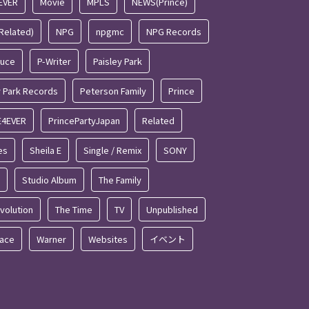
EVER
Movie
MPLS
NEWS(Prince)
Related)
NPG
npgmc
NPG Records
duce
P-Writer
Paisley Park
y Park Records
Peterson Family
Prince
E4EVER
PrincePartyJapan
Related
es
Sheila E
Single / Remix
SONY
Studio Album
The Family
volution
The Time
TV
Unpublished
eace
Warner
Websites
イベント