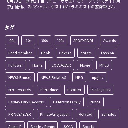
8月29日：新宿2丁目〈ニューサザエ〉にて「プリンスナイト東
京」開催、スペシャル・ゲストはソラミミストの安齋肇さん
タグ
'00s
'10s
'80s
'90s
3RDEYEGIRL
Awards
Band Member
Book
Covers
estate
Fashion
Follower
Hornz
LOVE4EVER
Movie
MPLS
NEWS(Prince)
NEWS(Related)
NPG
npgmc
NPG Records
P-Produce
P-Writer
Paisley Park
Paisley Park Records
Peterson Family
Prince
PRINCE4EVER
PrincePartyJapan
Related
Samples
Sheila E
Single / Remix
SONY
Sports