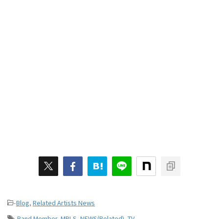
-
Blog
,
Related Artists News
-
Band Member
,
MPLS
,
NEWS(Related)
,
TV