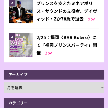
プリンスを支えたミネアポリ
ス・サウンドの立役者、デイヴ
ィッド・Zが78歳で逝去
9
pv
2/25：福岡〈BAR Bolero〉に
て「福岡プリンスパーティ」開
催
2
pv
アーカイブ
カテゴリー