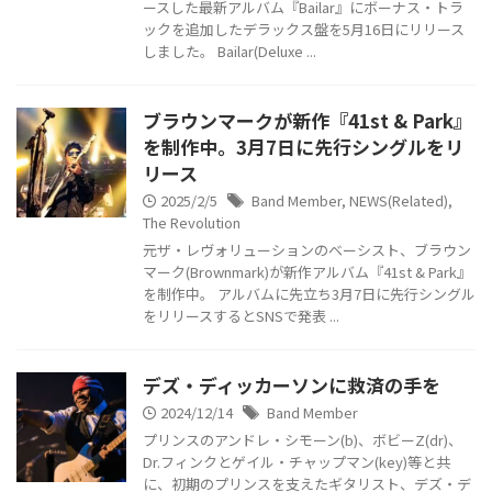
ースした最新アルバム『Bailar』にボーナス・トラ
ックを追加したデラックス盤を5月16日にリリース
しました。 Bailar(Deluxe ...
ブラウンマークが新作『41st & Park』
を制作中。3月7日に先行シングルをリ
リース
2025/2/5
Band Member
,
NEWS(Related)
,
The Revolution
元ザ・レヴォリューションのベーシスト、ブラウン
マーク(Brownmark)が新作アルバム『41st & Park』
を制作中。 アルバムに先立ち3月7日に先行シングル
をリリースするとSNSで発表 ...
デズ・ディッカーソンに救済の手を
2024/12/14
Band Member
プリンスのアンドレ・シモーン(b)、ボビーZ(dr)、
Dr.フィンクとゲイル・チャップマン(key)等と共
に、初期のプリンスを支えたギタリスト、デズ・デ