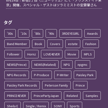
京」開催、スペシャル・ゲストはソラミミストの安齋肇さん
タグ
'00s
'10s
'80s
'90s
3RDEYEGIRL
Awards
Band Member
Book
Covers
estate
Fashion
Follower
Hornz
LOVE4EVER
Movie
MPLS
NEWS(Prince)
NEWS(Related)
NPG
npgmc
NPG Records
P-Produce
P-Writer
Paisley Park
Paisley Park Records
Peterson Family
Prince
PRINCE4EVER
PrincePartyJapan
Related
Samples
Sheila E
Single / Remix
SONY
Sports