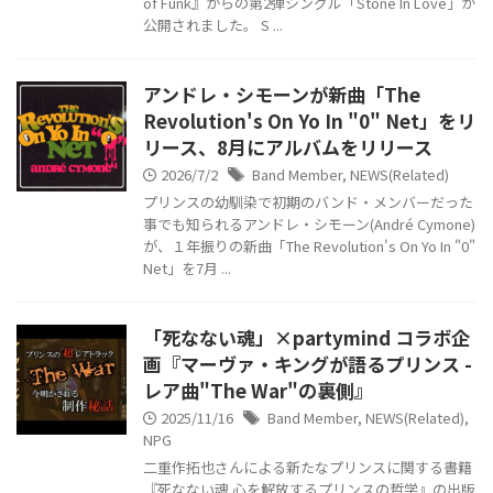
of Funk』からの第2弾シングル「Stone In Love」が
公開されました。 S ...
アンドレ・シモーンが新曲「The
Revolution's On Yo In "0" Net」をリ
リース、8月にアルバムをリリース
2026/7/2
Band Member
,
NEWS(Related)
プリンスの幼馴染で初期のバンド・メンバーだった
事でも知られるアンドレ・シモーン(André Cymone)
が、１年振りの新曲「The Revolution's On Yo In "0"
Net」を7月 ...
「死なない魂」×partymind コラボ企
画『マーヴァ・キングが語るプリンス -
レア曲"The War"の裏側』
2025/11/16
Band Member
,
NEWS(Related)
,
NPG
二重作拓也さんによる新たなプリンスに関する書籍
『死なない魂 心を解放するプリンスの哲学』の出版