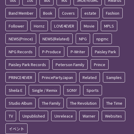
'00s
'10s
'80s
'90s
3RDEYEGIRL
Awards
Band Member
Book
Covers
estate
Fashion
Follower
Hornz
LOVE4EVER
Movie
MPLS
NEWS(Prince)
NEWS(Related)
NPG
npgmc
NPG Records
P-Produce
P-Writer
Paisley Park
Paisley Park Records
Peterson Family
Prince
PRINCE4EVER
PrincePartyJapan
Related
Samples
Sheila E
Single / Remix
SONY
Sports
Studio Album
The Family
The Revolution
The Time
TV
Unpublished
Unreleace
Warner
Websites
イベント