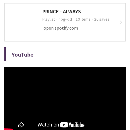
PRINCE - ALWAYS
Playlist · npg-kid · 10 items · 20 saves
open.spotify.com
YouTube