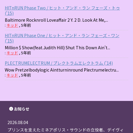
HITnRUN Phase Two / ヒット・アンド・ラン フェーズ・トゥ
('15)
Baltimore Rocknroll Loveaffair 2 Y. 2 D. Look At Me,...
:
キッド
,
5年前
HITnRUN Phase One / ヒット・アンド・ラン フェーズ・ワン
('15)
Million $ Show(feat.Judith Hill) Shut This Down Ain't...
:
キッド
,
5年前
PLECTRUMELECTRUM / プレクトラムエレクトラム ('14)
Wow Pretzelbodylogic Aintturninround Plectrumelectru...
:
キッド
,
5年前
お知らせ
2026.08.04
プリンスを支えたミネアポリス・サウンドの立役者、デイヴィ