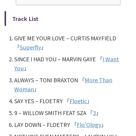
Track List
GIVE ME YOUR LOVE – CURTIS MAYFIELD
「
Superfly
」
SINCE I HAD YOU – MARVIN GAYE 「
I Want
You
」
ALWAYS – TONI BRAXTON 「
More Than
Woman
」
SAY YES – FLOETRY 「
Floetic
」
9 – WILLOW SMITH FEAT SZA 「
3
」
LAY DOWN – FLOETRY 「
Flo'Ology
」