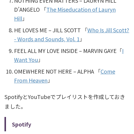
NOTHING EVEN MATTERS – LAURYN HILL
D’ANGELO 「
The Miseducation of Lauryn
Hill
」
HE LOVES ME – JILL SCOTT 「
Who Is Jill Scott?
- Words and Sounds, Vol. 1
」
FEEL ALL MY LOVE INSIDE – MARVIN GAYE「
I
Want You
」
OMEWHERE NOT HERE – ALPHA 「
Come
From Heaven
」
SpotifyとYouTubeでプレイリストを作成しておき
ました。
Spotify