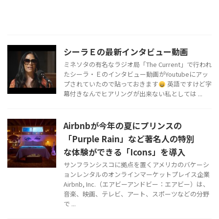
シーラＥの最新インタビュー動画
ミネソタの有名なラジオ局「The Current」で行われ
たシーラ・Ｅのインタビュー動画がYoutubeにアッ
プされていたので貼っておきます
英語ですけど字
幕付きなんでヒアリングが出来ない私としては ...
Airbnbが今年の夏にプリンスの
「Purple Rain」など著名人の特別
な体験ができる「Icons」を導入
サンフランシスコに拠点を置くアメリカのバケーシ
ョンレンタルのオンラインマーケットプレイス企業
Airbnb, Inc.（エアビーアンドビー：エアビー）は、
音楽、映画、テレビ、アート、スポーツなどの分野
で ...