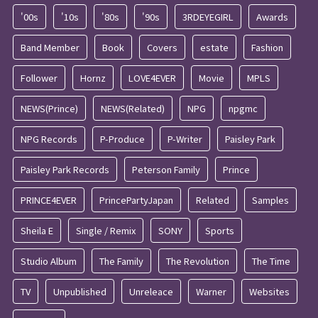
'00s
'10s
'80s
'90s
3RDEYEGIRL
Awards
Band Member
Book
Covers
estate
Fashion
Follower
Hornz
LOVE4EVER
Movie
MPLS
NEWS(Prince)
NEWS(Related)
NPG
npgmc
NPG Records
P-Produce
P-Writer
Paisley Park
Paisley Park Records
Peterson Family
Prince
PRINCE4EVER
PrincePartyJapan
Related
Samples
Sheila E
Single / Remix
SONY
Sports
Studio Album
The Family
The Revolution
The Time
TV
Unpublished
Unreleace
Warner
Websites