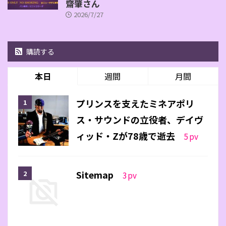
齋肇さん
2026/7/27
購読する
本日
週間
月間
プリンスを支えたミネアポリ
ス・サウンドの立役者、デイヴ
ィッド・Zが78歳で逝去
5
pv
Sitemap
3
pv