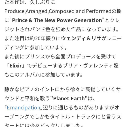
た本作は、久しぶりに
Produce,Arranged,Composed and Performedの欄
に"
Prince & The New Power Generation
"とクレ
ジットされバンド色を強めた作品になっています。
また注目は約20年振りに
ウェンディ＆リサ
がレコー
ディングに参加しています。
また後にプリンスから全面プロデュースを受けて
「
Elixir
」でデビューするブリア・ヴァレンティ嬢
もこのアルバムに参加しています。
静かなピアノのイントロから徐々に高揚していくサ
ウンドと平和を歌う
"Planet Earth"
は、
｢
Emancipation
｣辺りに通じるものがありますがオ
ープニングでしかもタイトル・トラックにと言うス
タートには少々ビックリしました。