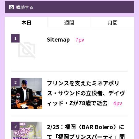
購読する
本日
週間
月間
Sitemap
7
pv
プリンスを支えたミネアポリ
ス・サウンドの立役者、デイヴ
ィッド・Zが78歳で逝去
4
pv
2/25：福岡〈BAR Bolero〉に
て「福岡プリンスパーティ」開