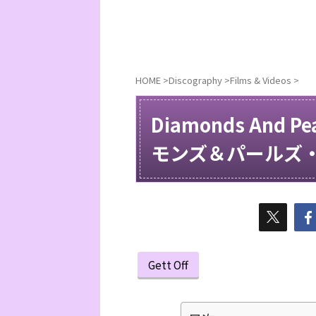
HOME
>
Discography
>
Films & Videos
>
Diamonds And Pea
モンズ＆パールズ・ビ
Gett Off