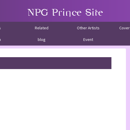
s
Related
Other Artists
Cover
m
blog
Event