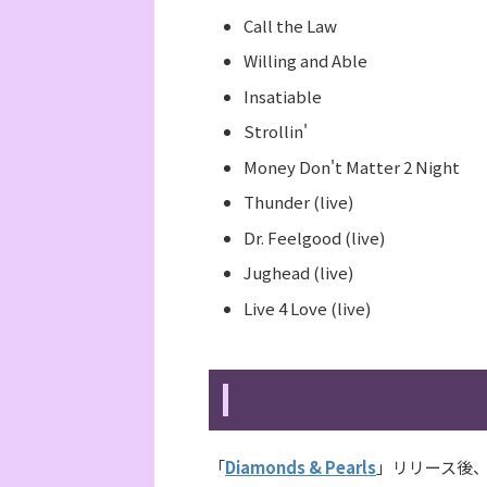
Call the Law
Willing and Able
Insatiable
Strollin'
Money Don't Matter 2 Night
Thunder (live)
Dr. Feelgood (live)
Jughead (live)
Live 4 Love (live)
「
Diamonds & Pearls
」リリース後