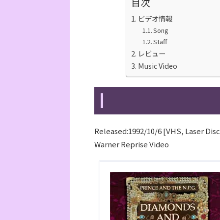
目次
ビデオ情報
Song
Staff
レビュー
Music Video
Released:1992/10/6 [VHS, Laser Disc
Warner Reprise Video