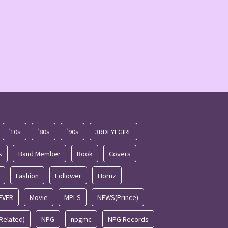
'10s
'80s
'90s
3RDEYEGIRL
s
Band Member
Book
Covers
Fashion
Follower
Hornz
EVER
Movie
MPLS
NEWS(Prince)
Related)
NPG
npgmc
NPG Records