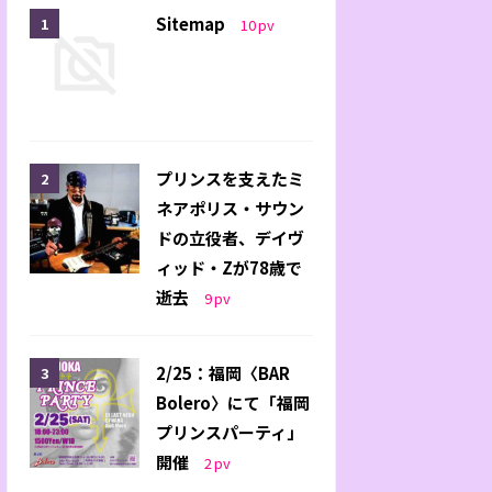
Sitemap
10
pv
プリンスを支えたミ
ネアポリス・サウン
ドの立役者、デイヴ
ィッド・Zが78歳で
逝去
9
pv
2/25：福岡〈BAR
Bolero〉にて「福岡
プリンスパーティ」
開催
2
pv