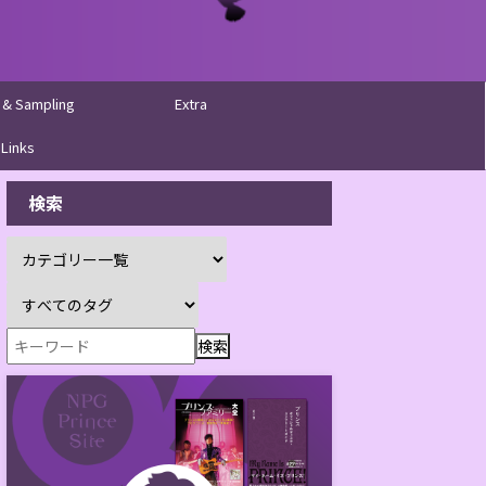
 & Sampling
Extra
Links
検索