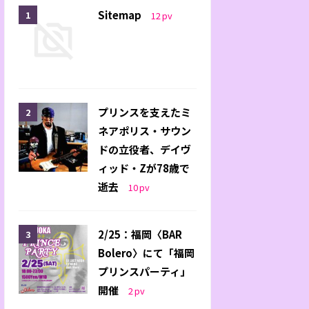
Sitemap
12
pv
プリンスを支えたミ
ネアポリス・サウン
ドの立役者、デイヴ
ィッド・Zが78歳で
逝去
10
pv
2/25：福岡〈BAR
Bolero〉にて「福岡
プリンスパーティ」
開催
2
pv