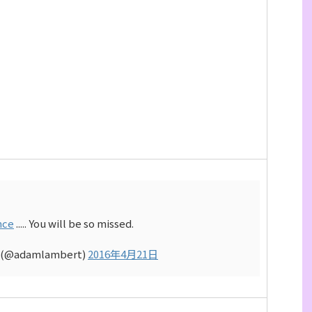
nce
..... You will be so missed.
(@adamlambert)
2016年4月21日