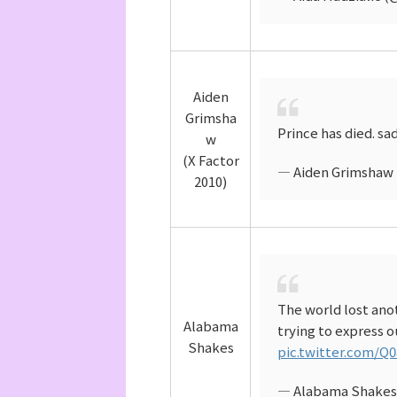
Aiden
Grimsha
Prince has died. sad
w
(X Factor
— Aiden Grimshaw
2010)
The world lost anot
Alabama
trying to express ou
Shakes
pic.twitter.com/Q
— Alabama Shake