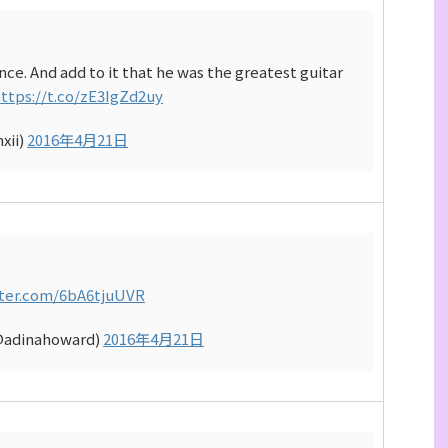
nce. And add to it that he was the greatest guitar
ttps://t.co/zE3IgZd2uy
xii)
2016年4月21日
tter.com/6bA6tjuUVR
@adinahoward)
2016年4月21日