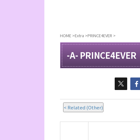
HOME
>
Extra
>
PRINCE4EVER
>
-A- PRINCE4EVER
< Related (Other)