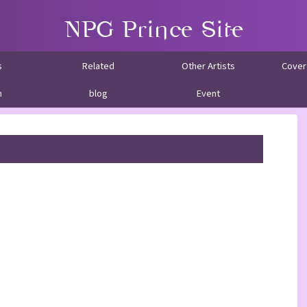
s
Related
Other Artists
Cover
m
blog
Event