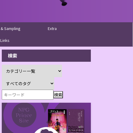
 & Sampling
Extra
Links
検索