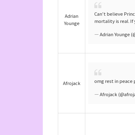
Can't believe Princ
Adrian
mortality is real. 
Younge
— Adrian Younge (
omg rest in peace 
Afrojack
— Afrojack (@afroj