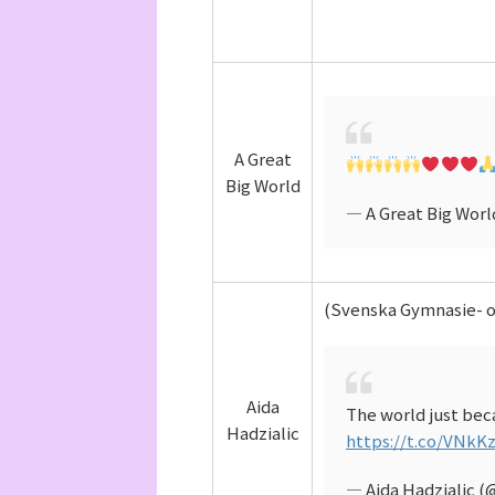
A Great
Big World
— A Great Big Wor
(Svenska Gymnasie- o
Aida
The world just beca
Hadzialic
https://t.co/VNkK
— Aida Hadzialic (