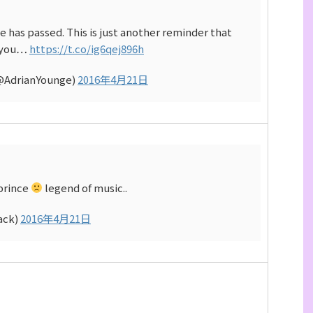
e has passed. This is just another reminder that
If you…
https://t.co/ig6qej896h
@AdrianYounge)
2016年4月21日
prince
legend of music..
ack)
2016年4月21日