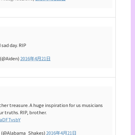
 sad day. RIP
 (@Aiden)
2016年4月21日
her treasure. A huge inspiration for us musicians
r truths. RIP, brother.
0aDFTvsbY
s (@Alabama_Shakes)
2016年4月21日