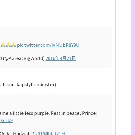
pic.twitter.com/iVNUbR8Y9U
ld (@AGreatBigWorld)
2016年4月21日
ch kunskapslyftsminister)
me a little less purple. Rest in peace, Prince:
zXctk9
@Aida_Hadzialic)
2016年4月21日