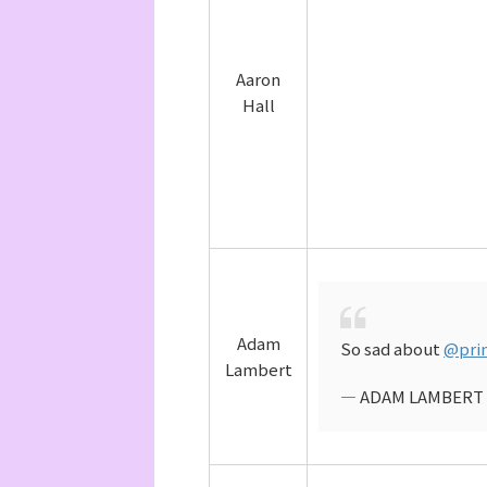
Aaron
Hall
Adam
So sad about
@pri
Lambert
— ADAM LAMBERT 