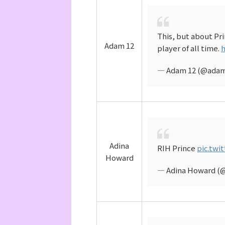
This, but about Pri
Adam 12
player of all time.
h
— Adam 12 (@adam
Adina
RIH Prince
pic.twi
Howard
— Adina Howard (