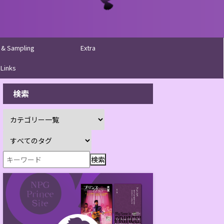
 & Sampling
Extra
Links
検索