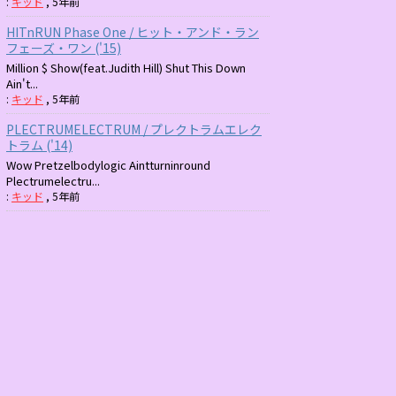
:
キッド
,
5年前
HITnRUN Phase One / ヒット・アンド・ラン
フェーズ・ワン ('15)
Million $ Show(feat.Judith Hill) Shut This Down
Ain't...
:
キッド
,
5年前
PLECTRUMELECTRUM / プレクトラムエレク
トラム ('14)
Wow Pretzelbodylogic Aintturninround
Plectrumelectru...
:
キッド
,
5年前