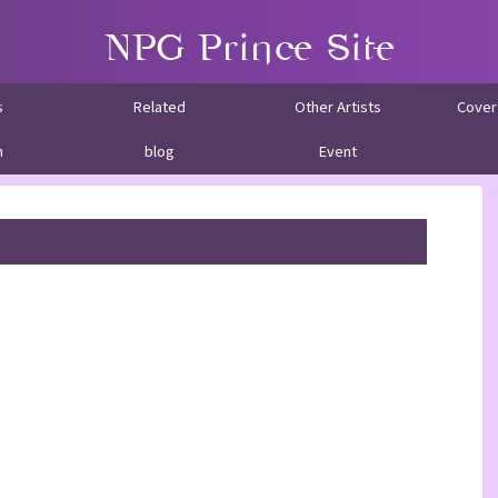
s
Related
Other Artists
Cover
m
blog
Event