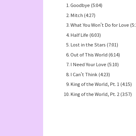
Goodbye (5:04)
Mitch (4:27)
What You Won't Do for Love (5:
Half Life (6:03)
Lost in the Stars (7:01)
Out of This World (6:14)
I Need Your Love (5:10)
I Can't Think (4:23)
King of the World, Pt. 1 (4:15)
King of the World, Pt. 2 (3:57)