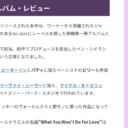
ルバム・レビュー
リリースされた本作は、ワーナーから洗練されたジャ
あるGo Jazzにレーベルを移した移籍第一弾アルバムと
で担当、前作でプロデュースを担当したベン・シドラン
いう立場となりました。
・ピーターソン
と
パティ
に加えベーシストの
ビリー
も参加
リーヴァイ・シーサー
に加え、
マイケル・Ｂ
と
エリッ
ペイズリー・パーク・スタジオで行われています。
リッキーのヴォーカル入りと歌モノに寄った作品になって
ールドウエルの名曲
"What You Won't Do for Love"
は