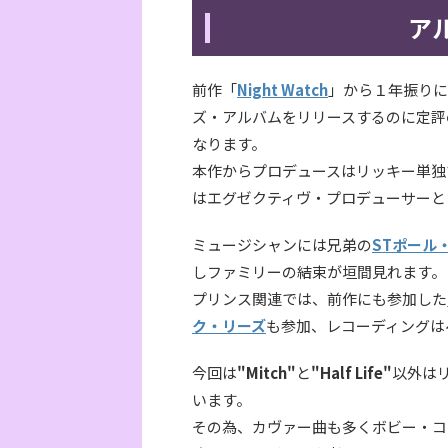
ア
前作「
Night Watch
」から１年振りに
ズ・アルバムをリリースするのに定評の
なります。
本作からプロデュースはリッキー単独
はエグゼクティヴ・プロデューサーと
ミュージシャンには兄弟の
STポール
しファミリーの結束が垣間見れます。
プリンス関連では、前作にも参加した
ク・リーズ
も参加、レコーディングは
今回は
"Mitch"
と
"Half Life"
以外は
います。
その為、カヴァー曲も多くボビー・コ