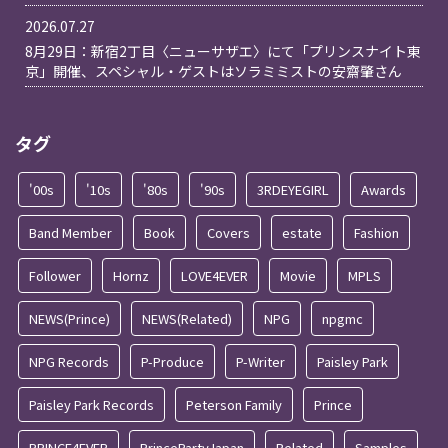
2026.07.27
8月29日：新宿2丁目〈ニューサザエ〉にて「プリンスナイト東
京」開催、スペシャル・ゲストはソラミミストの安齋肇さん
タグ
'00s
'10s
'80s
'90s
3RDEYEGIRL
Awards
Band Member
Book
Covers
estate
Fashion
Follower
Hornz
LOVE4EVER
Movie
MPLS
NEWS(Prince)
NEWS(Related)
NPG
npgmc
NPG Records
P-Produce
P-Writer
Paisley Park
Paisley Park Records
Peterson Family
Prince
PRINCE4EVER
PrincePartyJapan
Related
Samples