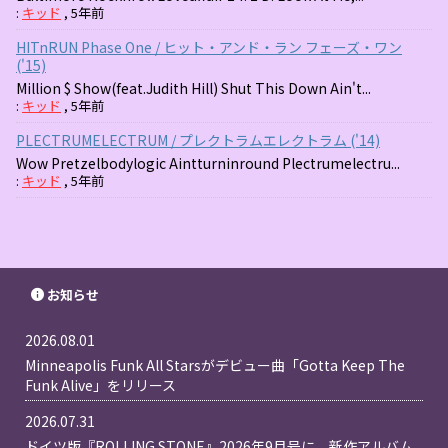
:
キッド
,
5年前
HITnRUN Phase One / ヒット・アンド・ラン フェーズ・ワン
('15)
Million $ Show(feat.Judith Hill) Shut This Down Ain't...
:
キッド
,
5年前
PLECTRUMELECTRUM / プレクトラムエレクトラム ('14)
Wow Pretzelbodylogic Aintturninround Plectrumelectru...
:
キッド
,
5年前
お知らせ
2026.08.01
Minneapolis Funk All Starsがデビュー曲「Gotta Keep The
Funk Alive」をリリース
2026.07.31
ドイツ版『ROLLING STONE』2026年9月号に、新作アルバム