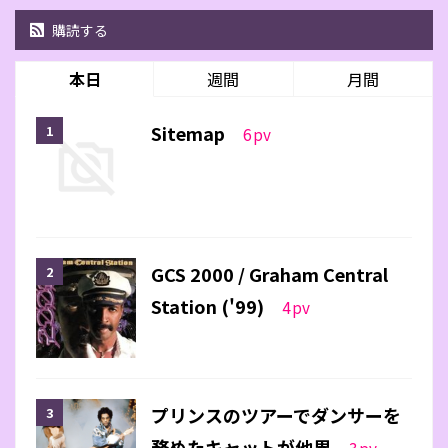
購読する
本日
週間
月間
Sitemap
6
pv
GCS 2000 / Graham Central
Station ('99)
4
pv
プリンスのツアーでダンサーを
務めたキャットが他界
3
pv