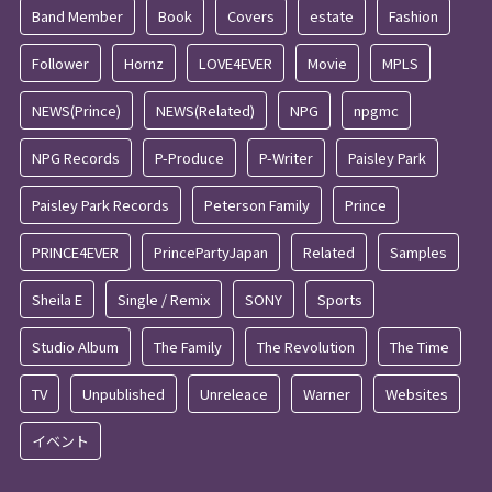
Band Member
Book
Covers
estate
Fashion
Follower
Hornz
LOVE4EVER
Movie
MPLS
NEWS(Prince)
NEWS(Related)
NPG
npgmc
NPG Records
P-Produce
P-Writer
Paisley Park
Paisley Park Records
Peterson Family
Prince
PRINCE4EVER
PrincePartyJapan
Related
Samples
Sheila E
Single / Remix
SONY
Sports
Studio Album
The Family
The Revolution
The Time
TV
Unpublished
Unreleace
Warner
Websites
イベント