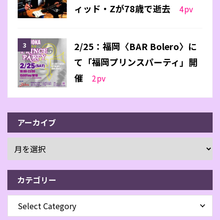
ィッド・Zが78歳で逝去
4
pv
2/25：福岡〈BAR Bolero〉に
て「福岡プリンスパーティ」開
催
2
pv
アーカイブ
カテゴリー