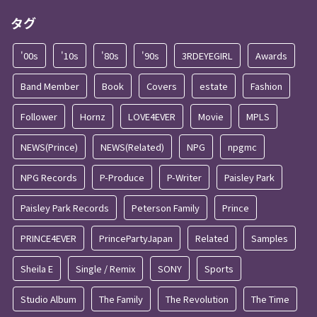
タグ
'00s
'10s
'80s
'90s
3RDEYEGIRL
Awards
Band Member
Book
Covers
estate
Fashion
Follower
Hornz
LOVE4EVER
Movie
MPLS
NEWS(Prince)
NEWS(Related)
NPG
npgmc
NPG Records
P-Produce
P-Writer
Paisley Park
Paisley Park Records
Peterson Family
Prince
PRINCE4EVER
PrincePartyJapan
Related
Samples
Sheila E
Single / Remix
SONY
Sports
Studio Album
The Family
The Revolution
The Time