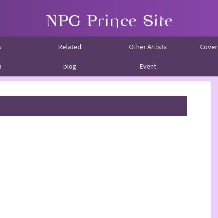
s
Related
Other Artists
Cover
m
blog
Event