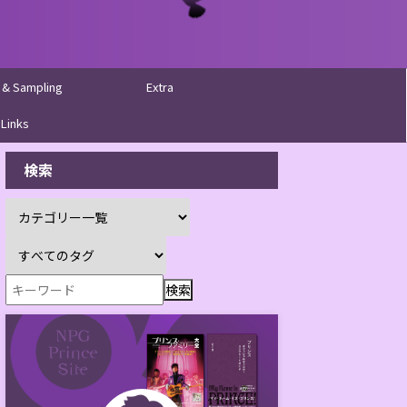
 & Sampling
Extra
Links
検索