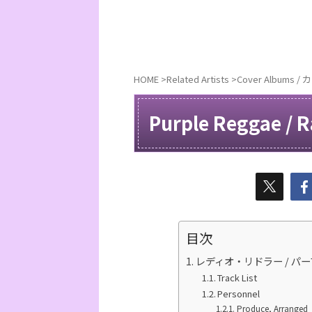
HOME
>
Related Artists
>
Cover Albums
Purple Reggae / R
目次
レディオ・リドラー / パ
Track List
Personnel
Produce, Arranged