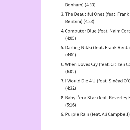
Bonham) (4:33)
The Beautiful Ones (feat. Frank
Benbini) (4:23)
Computer Blue (feat. Naim Cort
(4:05)
Darling Nikki (feat. Frank Benbi
(4:00)
When Doves Cry (feat. Citizen C
(6:02)
I Would Die 4 U (feat. Sinéad O'
(4:32)
Baby I'm a Star (feat. Beverley 
(5:16)
Purple Rain (feat. Ali Campbell) 