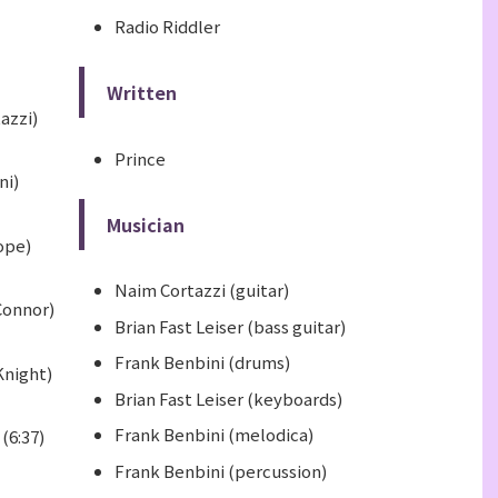
Radio Riddler
Written
azzi)
Prince
ni)
Musician
ope)
Naim Cortazzi (guitar)
Connor)
Brian Fast Leiser (bass guitar)
Frank Benbini (drums)
Knight)
Brian Fast Leiser (keyboards)
Frank Benbini (melodica)
(6:37)
Frank Benbini (percussion)