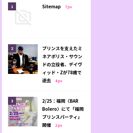
Sitemap
7
pv
プリンスを支えたミ
ネアポリス・サウン
ドの立役者、デイヴ
ィッド・Zが78歳で
逝去
4
pv
2/25：福岡〈BAR
Bolero〉にて「福岡
プリンスパーティ」
開催
2
pv