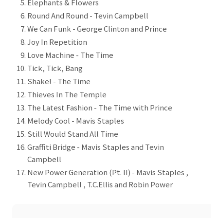
Elephants & Flowers
Round And Round -
Tevin Campbell
We Can Funk -
George Clinton and Prince
Joy In Repetition
Love Machine -
The Time
Tick, Tick, Bang
Shake! -
The Time
Thieves In The Temple
The Latest Fashion -
The Time with Prince
Melody Cool -
Mavis Staples
Still Would Stand All Time
Graffiti Bridge -
Mavis Staples and Tevin
Campbell
New Power Generation (Pt. II) -
Mavis Staples ,
Tevin Campbell , T.C.Ellis and Robin Power