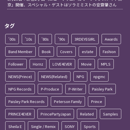
京」開催、スペシャル・ゲストはソラミミストの安齋肇さん
タグ
'00s
'10s
'80s
'90s
3RDEYEGIRL
Awards
Band Member
Book
Covers
estate
Fashion
Follower
Hornz
LOVE4EVER
Movie
MPLS
NEWS(Prince)
NEWS(Related)
NPG
npgmc
NPG Records
P-Produce
P-Writer
Paisley Park
Paisley Park Records
Peterson Family
Prince
PRINCE4EVER
PrincePartyJapan
Related
Samples
Sheila E
Single / Remix
SONY
Sports