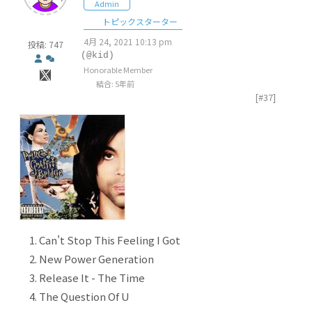
Admin
トピックスターター
4月 24, 2021 10:13 pm
投稿: 747
(@kid)
Honorable Member
結合: 5年前
[#37]
Can't Stop This Feeling I Got
New Power Generation
Release It -
The Time
The Question Of U