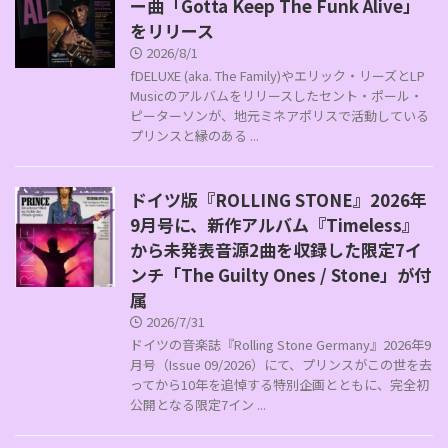
ー曲「Gotta Keep The Funk Alive」
をリリース
2026/8/1
fDELUXE (aka. The Family)やエリック・リーズとLP
Musicのアルバムをリリースしたセント・ポール・
ピーターソンが、地元ミネアポリスで活動している
プリンスと縁のある ...
ドイツ版『ROLLING STONE』2026年
9月号に、新作アルバム『Timeless』
から未発表音源2曲を収録した限定7イ
ンチ「The Guilty Ones / Stone」が付
属
2026/7/31
ドイツの音楽誌『Rolling Stone Germany』2026年9
月号（Issue 09/2026）にて、プリンスがこの世を去
ってから10年を追悼する特別企画とともに、完全初
公開となる限定7イン ...