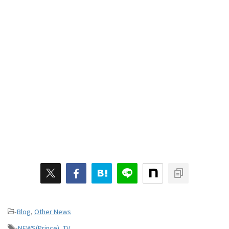
-
Blog
,
Other News
-
NEWS(Prince)
,
TV