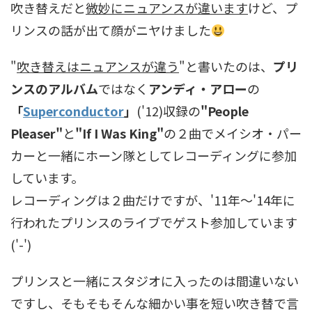
吹き替えだと
微妙にニュアンスが違います
けど、プ
リンスの話が出て顔がニヤけました
"
吹き替えはニュアンスが違う
"と書いたのは、
プリ
ンスのアルバム
ではなく
アンディ・アロー
の
「
Superconductor
」
('12)収録の
"People
Pleaser"
と
"If I Was King"
の２曲でメイシオ・パー
カーと一緒にホーン隊としてレコーディングに参加
しています。
レコーディングは２曲だけですが、'11年～'14年に
行われたプリンスのライブでゲスト参加しています
('-')
プリンスと一緒にスタジオに入ったのは間違いない
ですし、そもそもそんな細かい事を短い吹き替で言