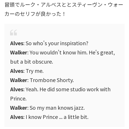
冒頭でルーク・アルベスととスティーヴン・ウォー
カーのセリフが良かった！
Alves
: So who's your inspiration?
Walker
: You wouldn't know him. He's great,
but a bit obscure.
Alves
: Try me.
Walker
: Trombone Shorty.
Alves
: Yeah. He did some studio work with
Prince.
Walker
: So my man knows jazz.
Alves
: I know Prince ... a little bit.