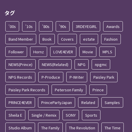
タグ
'00s
'10s
'80s
'90s
3RDEYEGIRL
Awards
Band Member
Book
Covers
estate
Fashion
Follower
Hornz
LOVE4EVER
Movie
MPLS
NEWS(Prince)
NEWS(Related)
NPG
npgmc
NPG Records
P-Produce
P-Writer
Paisley Park
Paisley Park Records
Peterson Family
Prince
PRINCE4EVER
PrincePartyJapan
Related
Samples
Sheila E
Single / Remix
SONY
Sports
Studio Album
The Family
The Revolution
The Time