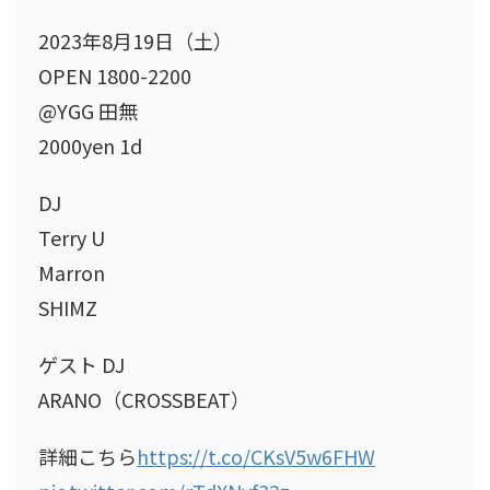
2023年8月19日（土）
OPEN 1800-2200
@YGG 田無
2000yen 1d
DJ
Terry U
Marron
SHIMZ
ゲスト DJ
ARANO（CROSSBEAT）
詳細こちら
https://t.co/CKsV5w6FHW