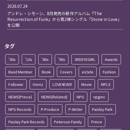
2026.07.24
アンドレ・シモーン、8月発売の新作アルバム『The
Resurrection of Funk』から第2弾シングル「Stone in Love」
を公開
タグ
'00s
'10s
'80s
'90s
3RDEYEGIRL
Awards
Band Member
Book
Covers
estate
Fashion
Follower
Hornz
LOVE4EVER
Movie
MPLS
NEWS(Prince)
NEWS(Related)
NPG
npgmc
NPG Records
P-Produce
P-Writer
Paisley Park
Paisley Park Records
Peterson Family
Prince