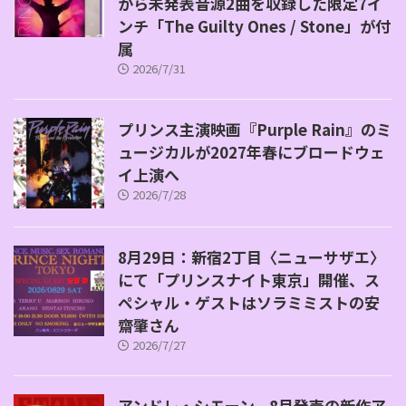
から未発表音源2曲を収録した限定7イ
ンチ「The Guilty Ones / Stone」が付
属
2026/7/31
プリンス主演映画『Purple Rain』のミ
ュージカルが2027年春にブロードウェ
イ上演へ
2026/7/28
8月29日：新宿2丁目〈ニューサザエ〉
にて「プリンスナイト東京」開催、ス
ペシャル・ゲストはソラミミストの安
齋肇さん
2026/7/27
アンドレ・シモーン、8月発売の新作ア