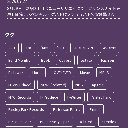
2026.07.27
8月29日：新宿2丁目〈ニューサザエ〉にて「プリンスナイト東
京」開催、スペシャル・ゲストはソラミミストの安齋肇さん
タグ
'00s
'10s
'80s
'90s
3RDEYEGIRL
Awards
Band Member
Book
Covers
estate
Fashion
Follower
Hornz
LOVE4EVER
Movie
MPLS
NEWS(Prince)
NEWS(Related)
NPG
npgmc
NPG Records
P-Produce
P-Writer
Paisley Park
Paisley Park Records
Peterson Family
Prince
PRINCE4EVER
PrincePartyJapan
Related
Samples