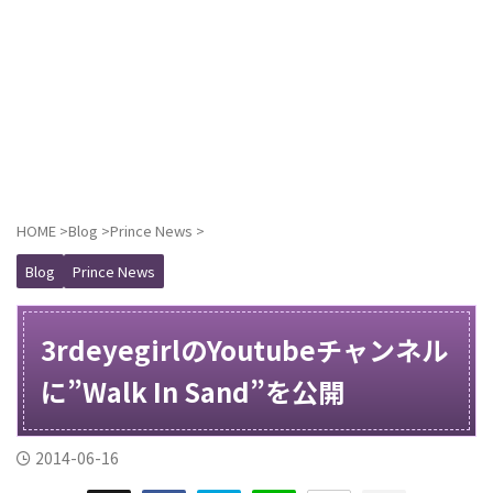
HOME
>
Blog
>
Prince News
>
Blog
Prince News
3rdeyegirlのYoutubeチャンネル
に”Walk In Sand”を公開
2014-06-16