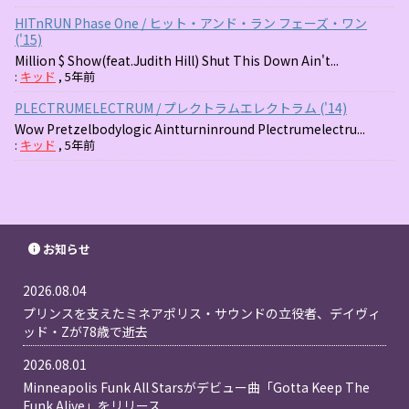
HITnRUN Phase One / ヒット・アンド・ラン フェーズ・ワン
('15)
Million $ Show(feat.Judith Hill) Shut This Down Ain't...
:
キッド
,
5年前
PLECTRUMELECTRUM / プレクトラムエレクトラム ('14)
Wow Pretzelbodylogic Aintturninround Plectrumelectru...
:
キッド
,
5年前
お知らせ
2026.08.04
プリンスを支えたミネアポリス・サウンドの立役者、デイヴィ
ッド・Zが78歳で逝去
2026.08.01
Minneapolis Funk All Starsがデビュー曲「Gotta Keep The
Funk Alive」をリリース