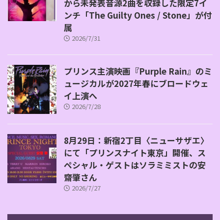
から未発表音源2曲を収録した限定7イ
ンチ「The Guilty Ones / Stone」が付
属
2026/7/31
プリンス主演映画『Purple Rain』のミ
ュージカルが2027年春にブロードウェ
イ上演へ
2026/7/28
8月29日：新宿2丁目〈ニューサザエ〉
にて「プリンスナイト東京」開催、ス
ペシャル・ゲストはソラミミストの安
齋肇さん
2026/7/27