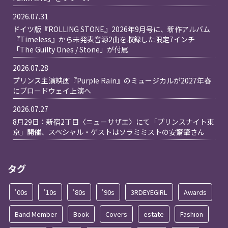
2026.07.31
ドイツ版『ROLLING STONE』2026年9月号に、新作アルバム
『Timeless』から未発表音源2曲を収録した限定7インチ
「The Guilty Ones / Stone」が付属
2026.07.28
プリンス主演映画『Purple Rain』のミュージカルが2027年春
にブロードウェイ上演へ
2026.07.27
8月29日：新宿2丁目〈ニューサザエ〉にて「プリンスナイト東
京」開催、スペシャル・ゲストはソラミミストの安齋肇さん
タグ
'00s
'10s
'80s
'90s
3RDEYEGIRL
Awards
Band Member
Book
Covers
estate
Fashion