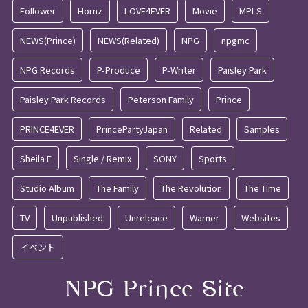
Follower
Hornz
LOVE4EVER
Movie
MPLS
NEWS(Prince)
NEWS(Related)
NPG
npgmc
NPG Records
P-Produce
P-Writer
Paisley Park
Paisley Park Records
Peterson Family
Prince
PRINCE4EVER
PrincePartyJapan
Related
Samples
Sheila E
Single / Remix
SONY
Sports
Studio Album
The Family
The Revolution
The Time
TV
Unpublished
Unreleace
Warner
Websites
イベント