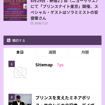
8月29日：新宿2丁目〈ニューサザエ〉
にて「プリンスナイト東京」開催、ス
ペシャル・ゲストはソラミミストの安
齋肇さん
2026/7/27
購読する
本日
週間
月間
Sitemap
7
pv
プリンスを支えたミネアポリ