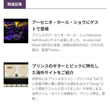
関連記事
アーセニオ・ホール・ショウにゲス
トで登場
プリンスがアーセニオ・ホール・ショウ(Arsenio
Hall Show)にゲスト出演しました。 Arsenio Hall
Show 3月5日に放送（収録は前日の4日）された内
容は、冒頭"Funknr ...
プリンスのギターとピックに特化し
た海外サイトをご紹介
世界中にはプリンスのファン（プリンスは”fan”と
い言葉が時に悪い表現でも使われるんで"family"と
いう意味でファムと言ってました）が存在します。
当然ファム・サイトと多数あり、プリンス特化、歌
詞 ...