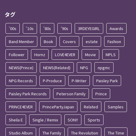
タグ
'00s
'10s
'80s
'90s
3RDEYEGIRL
Awards
Band Member
Book
Covers
estate
Fashion
Follower
Hornz
LOVE4EVER
Movie
MPLS
NEWS(Prince)
NEWS(Related)
NPG
npgmc
NPG Records
P-Produce
P-Writer
Paisley Park
Paisley Park Records
Peterson Family
Prince
PRINCE4EVER
PrincePartyJapan
Related
Samples
Sheila E
Single / Remix
SONY
Sports
Studio Album
The Family
The Revolution
The Time