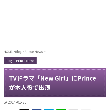
HOME
>
Blog
>
Prince News
>
Blog
Prince News
TVドラマ「New Girl」にPrince
が本人役で出演
2014-01-30