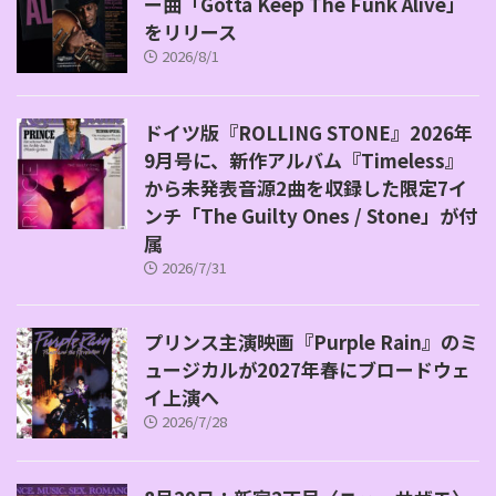
ー曲「Gotta Keep The Funk Alive」
をリリース
2026/8/1
ドイツ版『ROLLING STONE』2026年
9月号に、新作アルバム『Timeless』
から未発表音源2曲を収録した限定7イ
ンチ「The Guilty Ones / Stone」が付
属
2026/7/31
プリンス主演映画『Purple Rain』のミ
ュージカルが2027年春にブロードウェ
イ上演へ
2026/7/28