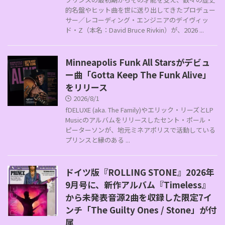
的名盤やヒット曲を世に送り出してきたプロデュー
サー／レコーディング・エンジニアのデイヴィッ
ド・Z（本名：David Bruce Rivkin）が、2026 ...
Minneapolis Funk All Starsがデビュ
ー曲「Gotta Keep The Funk Alive」
をリリース
2026/8/1
fDELUXE (aka. The Family)やエリック・リーズとLP
Musicのアルバムをリリースしたセント・ポール・
ピーターソンが、地元ミネアポリスで活動している
プリンスと縁のある ...
ドイツ版『ROLLING STONE』2026年
9月号に、新作アルバム『Timeless』
から未発表音源2曲を収録した限定7イ
ンチ「The Guilty Ones / Stone」が付
属