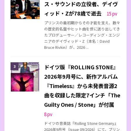
ス・サウンドの立役者、デイヴ
ィッド・Zが78歳で逝去
15
pv
プリンスの最初期からその才能を支え、数々
の歴史的名盤やヒット曲を世に送り出してき
たプロデューサー／レコーディング・エンジ
ニアのデイヴィッド・Z（本名：David
Bruce Rivkin）が、2026 ...
ドイツ版『ROLLING STONE』
2026年9月号に、新作アルバム
『Timeless』から未発表音源2
曲を収録した限定7インチ「The
Guilty Ones / Stone」が付属
8
pv
ドイツの音楽誌『Rolling Stone Germany』
2026年9月号（Issue 09/2026）にて、プリン