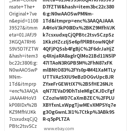
D7FZTW&hash=item3bc22c380
6:g:N0wAAOSwPMNm-
1Td&itmprp=enc%3AAQAJAAA
A4HoV3kP08IDx%2BKZ9MfhVJK
k7csxudxqCjQPBtc2tsvSCzpSz
1KkzHZczIjSe6pfPlRBtowNQbF
4QFjPQSsb4FgBjC%2F6drJaHjZ
q4XnjaRA8aglrQlMo21Bd11NSlP
47ITAoN3RGPB5M%2FhN87xFK
mlBNtO83%2FYs0p4M41XaMTLy
UTTVAzSXIU9eBzDOGvUpcBJR
ZYxeFrGEWtIX7%2BSfHE26NJt
qN77EVaD9DhTsIeMlgCKJDcFgf
CZozIwWD7CaXmBZEC%2FPLU
XBYfxnLxWpgTjwMEvXMPSYq7e
g3OgGwnL3I1%7Ctkp%3ABk9S
R-q5pPLTZA
www.ebay.com