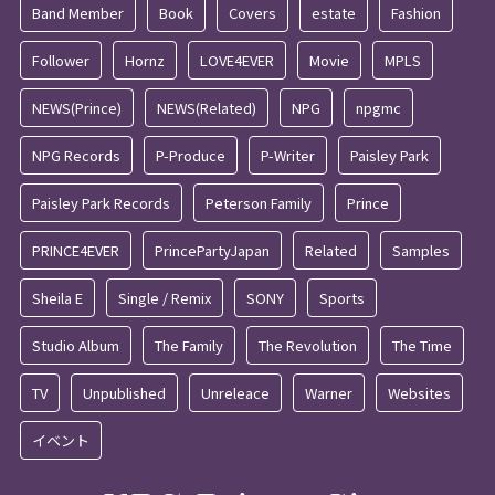
Band Member
Book
Covers
estate
Fashion
Follower
Hornz
LOVE4EVER
Movie
MPLS
NEWS(Prince)
NEWS(Related)
NPG
npgmc
NPG Records
P-Produce
P-Writer
Paisley Park
Paisley Park Records
Peterson Family
Prince
PRINCE4EVER
PrincePartyJapan
Related
Samples
Sheila E
Single / Remix
SONY
Sports
Studio Album
The Family
The Revolution
The Time
TV
Unpublished
Unreleace
Warner
Websites
イベント