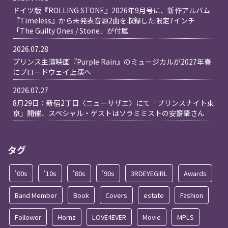
ドイツ版『ROLLING STONE』2026年9月号に、新作アルバム
『Timeless』から未発表音源2曲を収録した限定7インチ
「The Guilty Ones / Stone」が付属
2026.07.28
プリンス主演映画『Purple Rain』のミュージカルが2027年春
にブロードウェイ上演へ
2026.07.27
8月29日：新宿2丁目〈ニューサザエ〉にて「プリンスナイト東
京」開催、スペシャル・ゲストはソラミミストの安齋肇さん
タグ
'00s
'10s
'80s
'90s
3RDEYEGIRL
Awards
Band Member
Book
Covers
estate
Fashion
Follower
Hornz
LOVE4EVER
Movie
MPLS