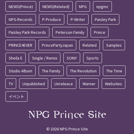
NEWS(Prince)
NEWS(Related)
NPG
npgmc
NPG Records
P-Produce
P-Writer
Paisley Park
Paisley Park Records
Peterson Family
Prince
PRINCE4EVER
PrincePartyJapan
Related
Samples
Sheila E
Single / Remix
SONY
Sports
Studio Album
The Family
The Revolution
The Time
TV
Unpublished
Unreleace
Warner
Websites
イベント
© 2026 NPG Prince Site