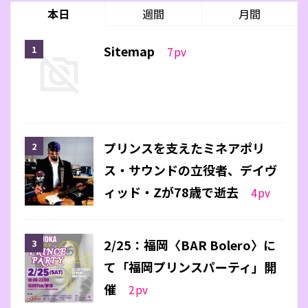
本日
週間
月間
Sitemap
7
pv
プリンスを支えたミネアポリ
ス・サウンドの立役者、デイヴ
ィッド・Zが78歳で逝去
4
pv
2/25：福岡〈BAR Bolero〉に
て「福岡プリンスパーティ」開
催
2
pv