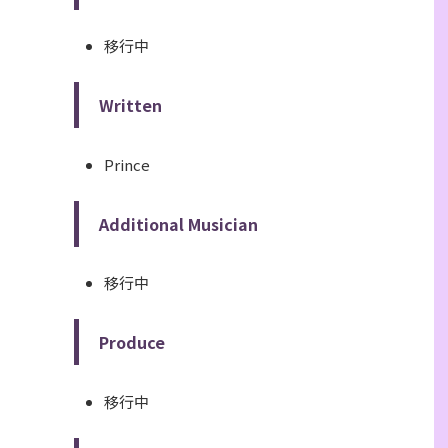
移行中
Written
Prince
Additional Musician
移行中
Produce
移行中