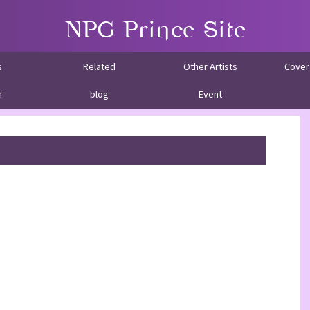
s
Related
Other Artists
Cover
m
blog
Event