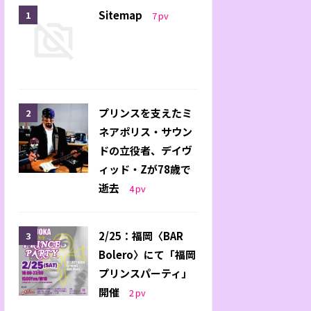
Sitemap
7
pv
プリンスを支えたミ
ネアポリス・サウン
ドの立役者、デイヴ
ィッド・Zが78歳で
逝去
4
pv
2/25：福岡〈BAR
Bolero〉にて「福岡
プリンスパーティ」
開催
2
pv