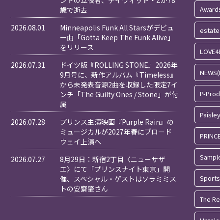
ンドの立役者、デイヴィッド・Zが78
Award
歳で逝去
2026.08.01
Minneapolis Funk All Starsがデビュ
estate
ー曲「Gotta Keep The Funk Alive」
をリリース
LOVE4
2026.07.31
ドイツ版『ROLLING STONE』2026年
NEWS(
9月号に、新作アルバム『Timeless』
から未発表音源2曲を収録した限定7イ
P-Pro
ンチ「The Guilty Ones / Stone」が付
属
Paisle
2026.07.28
プリンス主演映画『Purple Rain』の
ミュージカルが2027年春にブロード
PRINC
ウェイ上演へ
Sampl
2026.07.27
8月29日：新宿2丁目〈ニューサザ
エ〉にて「プリンスナイト東京」開
Sports
催、スペシャル・ゲストはソラミミス
トの安齋肇さん
The Re