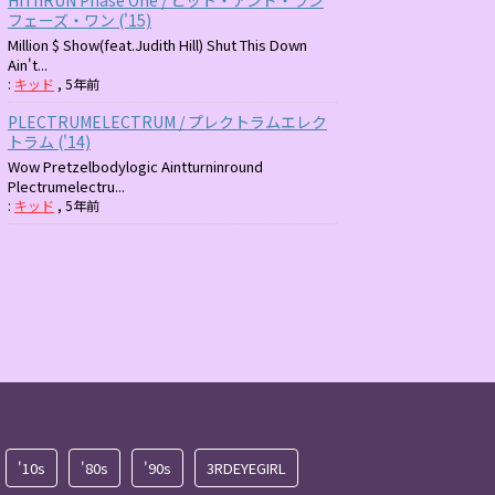
フェーズ・ワン ('15)
Million $ Show(feat.Judith Hill) Shut This Down
Ain't...
:
キッド
,
5年前
PLECTRUMELECTRUM / プレクトラムエレク
トラム ('14)
Wow Pretzelbodylogic Aintturninround
Plectrumelectru...
:
キッド
,
5年前
'10s
'80s
'90s
3RDEYEGIRL