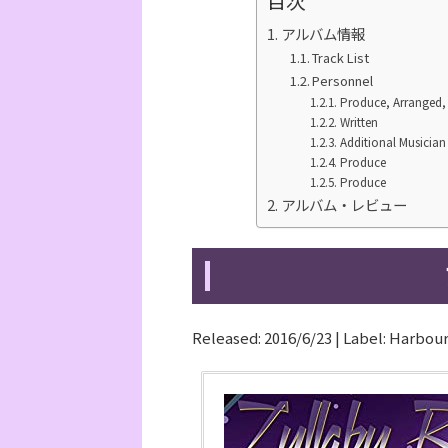
目次
アルバム情報
Track List
Personnel
Produce, Arranged
Written
Additional Musician
Produce
Produce
アルバム・レビュー
Released: 2016/6/23 | Label: Harbour