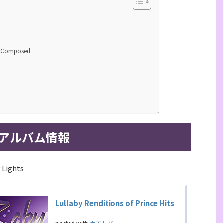
, Composed
アルバム情報
 Lights
Lullaby Renditions of Prince Hits
posted with
カエレバ