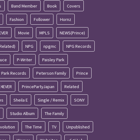
s
Band Member
Book
Covers
Fashion
Follower
Hornz
EVER
Movie
MPLS
NEWS(Prince)
Related)
NPG
npgmc
NPG Records
duce
P-Writer
Paisley Park
y Park Records
Peterson Family
Prince
E4EVER
PrincePartyJapan
Related
es
Sheila E
Single / Remix
SONY
Studio Album
The Family
volution
The Time
TV
Unpublished