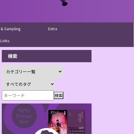
 & Sampling
Extra
Links
検索