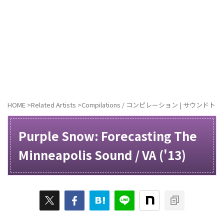
HOME
>
Related Artists
>
Compilations / コンピレーション | サウンドト
Purple Snow: Forecasting The
Minneapolis Sound / VA ('13)