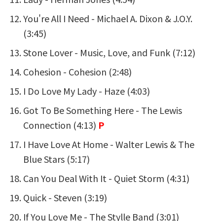
You're All I Need -
Michael A. Dixon & J.O.Y.
(3:45)
Stone Lover -
Music, Love, and Funk
(7:12)
Cohesion -
Cohesion
(2:48)
I Do Love My Lady -
Haze
(4:03)
Got To Be Something Here -
The Lewis
Connection
(4:13)
P
I Have Love At Home -
Walter Lewis & The
Blue Stars
(5:17)
Can You Deal With It -
Quiet Storm
(4:31)
Quick -
Steven
(3:19)
If You Love Me -
The Stylle Band
(3:01)