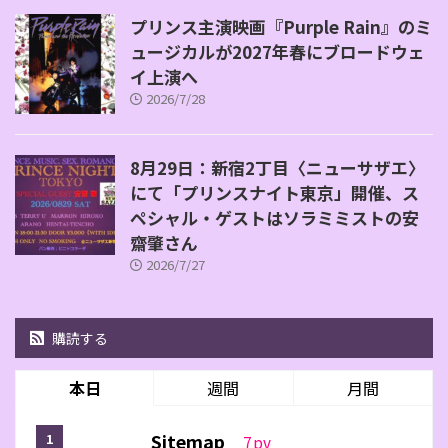
プリンス主演映画『Purple Rain』のミ
ュージカルが2027年春にブロードウェ
イ上演へ
2026/7/28
8月29日：新宿2丁目〈ニューサザエ〉
にて「プリンスナイト東京」開催、ス
ペシャル・ゲストはソラミミストの安
齋肇さん
2026/7/27
購読する
本日
週間
月間
Sitemap
7
pv