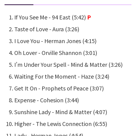
If You See Me -
94 East
(5:42)
P
Taste of Love -
Aura
(3:26)
I Love You -
Herman Jones
(4:15)
Oh Lover -
Orville Shannon
(3:01)
I’m Under Your Spell -
Mind & Matter
(3:26)
Waiting For the Moment -
Haze
(3:24)
Get It On -
Prophets of Peace
(3:07)
Expense -
Cohesion
(3:44)
Sunshine Lady -
Mind & Matter
(4:07)
Higher -
The Lewis Connection
(6:55)
Lady -
Herman Jones
(4:54)