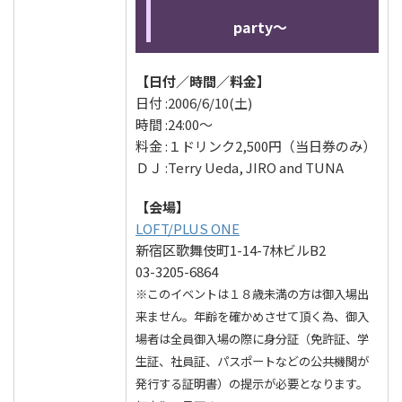
party～
【日付／時間／料金】
日付 :2006/6/10(土)
時間 :24:00～
料金 :１ドリンク2,500円（当日券のみ）
ＤＪ :Terry Ueda, JIRO and TUNA
【会場】
LOFT/PLUS ONE
新宿区歌舞伎町1-14-7林ビルB2
03-3205-6864
※このイベントは１８歳未満の方は御入場出
来ません。年齢を確かめさせて頂く為、御入
場者は全員御入場の際に身分証（免許証、学
生証、社員証、パスポートなどの公共機関が
発行する証明書）の提示が必要となります。