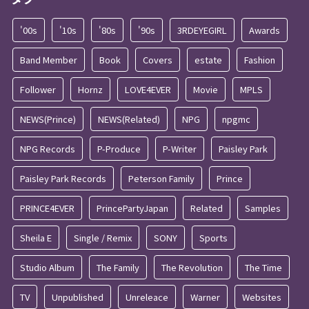
'00s
'10s
'80s
'90s
3RDEYEGIRL
Awards
Band Member
Book
Covers
estate
Fashion
Follower
Hornz
LOVE4EVER
Movie
MPLS
NEWS(Prince)
NEWS(Related)
NPG
npgmc
NPG Records
P-Produce
P-Writer
Paisley Park
Paisley Park Records
Peterson Family
Prince
PRINCE4EVER
PrincePartyJapan
Related
Samples
Sheila E
Single / Remix
SONY
Sports
Studio Album
The Family
The Revolution
The Time
TV
Unpublished
Unreleace
Warner
Websites