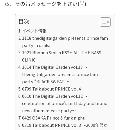
ら、その旨メッセージを下さい('-')
目次
イベント情報
1118 thedigitalgarden presents prince fam
party in osaka
1021 Rhonda Smith RS2～ALL THE BASS
CLINIC
1014 The Digital Garden vol.13 ～
thedigitalgarden presents prince fam
party "BLACK SWEAT"～
0709 Talk about PRINCE vol.4
0610 The Digital Garden vol.12 ～
celebration of prince's birthday and brand
new album release party～
0429 OSAKA Prince & funk night
0319 Talk about PRINCE vol.3 ～2000年代か