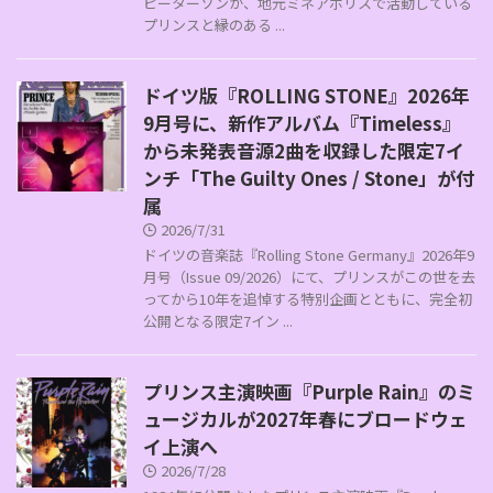
ピーターソンが、地元ミネアポリスで活動している
プリンスと縁のある ...
ドイツ版『ROLLING STONE』2026年
9月号に、新作アルバム『Timeless』
から未発表音源2曲を収録した限定7イ
ンチ「The Guilty Ones / Stone」が付
属
2026/7/31
ドイツの音楽誌『Rolling Stone Germany』2026年9
月号（Issue 09/2026）にて、プリンスがこの世を去
ってから10年を追悼する特別企画とともに、完全初
公開となる限定7イン ...
プリンス主演映画『Purple Rain』のミ
ュージカルが2027年春にブロードウェ
イ上演へ
2026/7/28