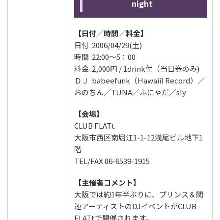
night
【日付／時間／料金】
日付 :2006/04/29(土)
時間 :22:00～5：00
料金 :2,000円 / 1drink付（当日券のみ)
ＤＪ :babeefunk（Hawaiil Record）／
おのちん／TUNA／ふにゃだ／sly
【会場】
CLUB FLATt
大阪市西区南堀江1-1-12浅尾ビル地下1
階
TEL/FAX 06-6539-1915
【主催者コメント】
大阪では約1年半ぶりに、プリンス＆関
連アーティストのDJイベントがCLUB
FLATtで開催されます。