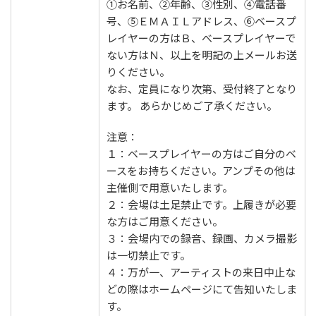
①お名前、②年齢、③性別、④電話番
号、⑤ＥＭＡＩＬアドレス、⑥ベースプ
レイヤーの方はＢ、べースプレイヤーで
ない方はＮ、以上を明記の上メールお送
りください。
なお、定員になり次第、受付終了となり
ます。 あらかじめご了承ください。
注意：
１：ベースプレイヤーの方はご自分のベ
ースをお持ちください。アンプその他は
主催側で用意いたします。
２：会場は土足禁止です。上履きが必要
な方はご用意ください。
３：会場内での録音、録画、カメラ撮影
は一切禁止です。
４：万が一、アーティストの来日中止な
どの際はホームページにて告知いたしま
す。