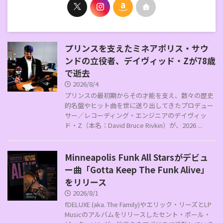
プリンスを支えたミネアポリス・サウ
ンドの立役者、デイヴィッド・Zが78歳
で逝去
2026/8/4
プリンスの最初期からその才能を支え、数々の歴史
的名盤やヒット曲を世に送り出してきたプロデュー
サー／レコーディング・エンジニアのデイヴィッ
ド・Z（本名：David Bruce Rivkin）が、2026 ...
Minneapolis Funk All Starsがデビュ
ー曲「Gotta Keep The Funk Alive」
をリリース
2026/8/1
fDELUXE (aka. The Family)やエリック・リーズとLP
Musicのアルバムをリリースしたセント・ポール・