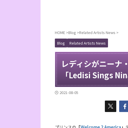
HOME
>
Blog
>
Related Artists News
>
Blog
Related Artists News
レディシがニーナ
「Ledisi Sings
2021-08-05
プリンスの
「
Welcome 2 America
」