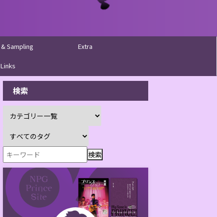
 & Sampling
Extra
Links
検索