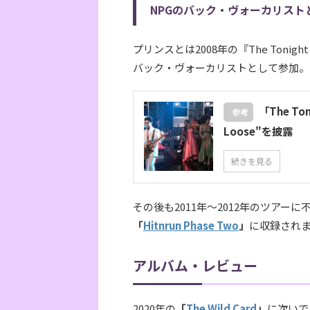
NPGのバック・ヴォーカリスト
プリンスとは2008年の『The Tonigh
バック・ヴォーカリストとして参加。
「The Ton
参考
Loose"を披露
続きを見る
その後も2011年～2012年のツアー
「
Hitnrun Phase Two
」
に収録され
アルバム・レビュー
2020年の
「
The Wild Card
」
に次いで