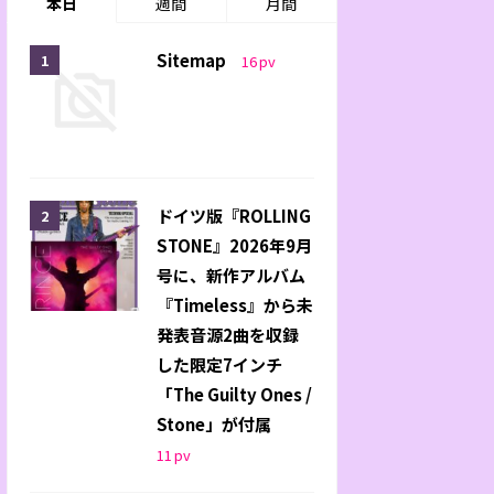
本日
週間
月間
Sitemap
16
pv
ドイツ版『ROLLING
STONE』2026年9月
号に、新作アルバム
『Timeless』から未
発表音源2曲を収録
した限定7インチ
「The Guilty Ones /
Stone」が付属
11
pv