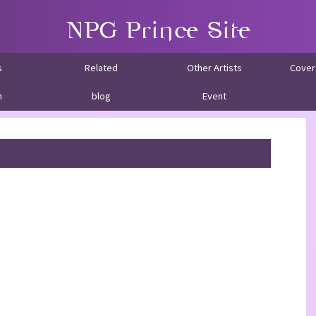
s
Related
Other Artists
Cover
m
blog
Event