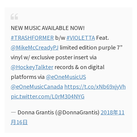
NEW MUSIC AVAILABLE NOW!
#TRASHFORMER
b/w
#VIOLETTA
Feat.
@MikeMcCreadyPJ
limited edition purple 7”
vinyl w/ exclusive poster insert via
@HockeyTalkter
records & on digital
platforms via
@eOneMusicUS
@eOneMusicCanada
https://t.co/xNb69xjyVh
pic.twitter.com/L0rM304NYG
— Donna Grantis (@DonnaGrantis)
2018年11
月16日