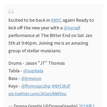
Excited to be back in
#NYC
again! Ready to
kick off the new year with a
@nycwjf
performance at The Bitter End on Sat Jan
5th at 9:40pm. Joining me is an amazing
group of stellar musicians:
Drums - Jason “JT” Thomas
Tabla -
@suphala
Bass -
@jtmaron
Keys -
@flymyspcshp
#NYCWJF
pic.twitter.com/JtGoUNWSnc
— Donna Grantis (@DonnaGrantis)
2019年1