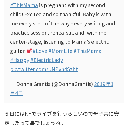
#ThisMama
is pregnant with my second
child! Excited and so thankful. Baby is with
me every step of the way - every writing and
practice session, rehearsal, and, with me
center-stage, listening to Mama’s electric
guitar.
#Love
#MomLife
#ThisMama
#Happy
#ElectricLady
pic.twitter.com/uNPvn4Szht
— Donna Grantis (@DonnaGrantis)
2019年1
月4日
５日にはNYでライブを行うらしいので母子共に安
定したって事でしょうね。