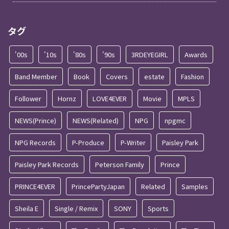
タグ
'00s
'10s
'80s
'90s
3RDEYEGIRL
Awards
Band Member
Book
Covers
estate
Fashion
Follower
Hornz
LOVE4EVER
Movie
MPLS
NEWS(Prince)
NEWS(Related)
NPG
npgmc
NPG Records
P-Produce
P-Writer
Paisley Park
Paisley Park Records
Peterson Family
Prince
PRINCE4EVER
PrincePartyJapan
Related
Samples
Sheila E
Single / Remix
SONY
Sports