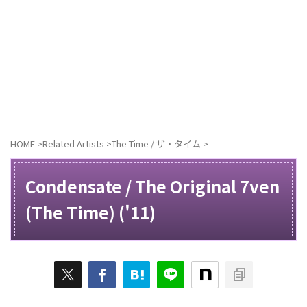
HOME
>
Related Artists
>
The Time / ザ・タイム
>
Condensate / The Original 7ven
(The Time) ('11)