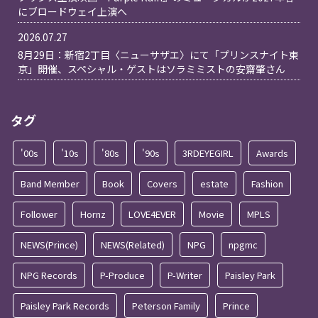
にブロードウェイ上演へ
2026.07.27
8月29日：新宿2丁目〈ニューサザエ〉にて「プリンスナイト東
京」開催、スペシャル・ゲストはソラミミストの安齋肇さん
タグ
'00s
'10s
'80s
'90s
3RDEYEGIRL
Awards
Band Member
Book
Covers
estate
Fashion
Follower
Hornz
LOVE4EVER
Movie
MPLS
NEWS(Prince)
NEWS(Related)
NPG
npgmc
NPG Records
P-Produce
P-Writer
Paisley Park
Paisley Park Records
Peterson Family
Prince