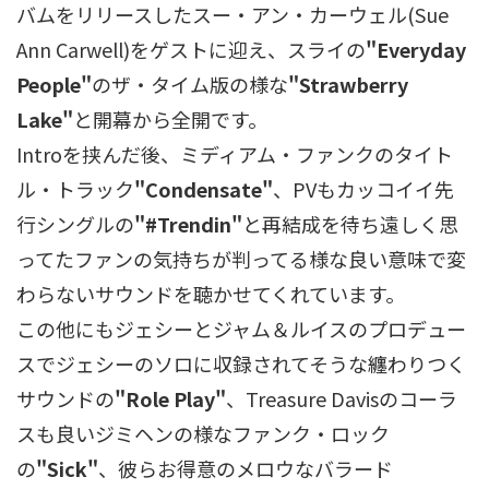
バムをリリースしたスー・アン・カーウェル(Sue
Ann Carwell)をゲストに迎え、スライの
"Everyday
People"
のザ・タイム版の様な
"Strawberry
Lake"
と開幕から全開です。
Introを挟んだ後、ミディアム・ファンクのタイト
ル・トラック
"Condensate"
、PVもカッコイイ先
行シングルの
"#Trendin"
と再結成を待ち遠しく思
ってたファンの気持ちが判ってる様な良い意味で変
わらないサウンドを聴かせてくれています。
この他にもジェシーとジャム＆ルイスのプロデュー
スでジェシーのソロに収録されてそうな纏わりつく
サウンドの
"Role Play"
、Treasure Davisのコーラ
スも良いジミヘンの様なファンク・ロック
の
"Sick"
、彼らお得意のメロウなバラード