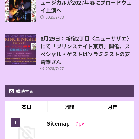
ュージカルが2027年春にブロードウェ
イ上演へ
2026/7/28
8月29日：新宿2丁目〈ニューサザエ〉
にて「プリンスナイト東京」開催、ス
ペシャル・ゲストはソラミミストの安
齋肇さん
2026/7/27
購読する
本日
週間
月間
Sitemap
7
pv