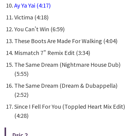
Ay Ya Yai (4:17)
Victima (4:18)
You Can't Win (6:59)
These Boots Are Made For Walking (4:04)
Mismatch 7" Remix Edit (3:34)
The Same Dream (Nightmare House Dub)
(5:55)
The Same Dream (Dream & Dubappella)
(2:52)
Since I Fell For You (Toppled Heart Mix Edit)
(4:28)
Dsic 2