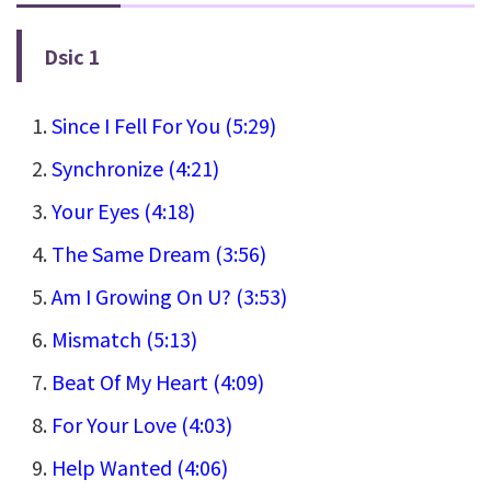
Dsic 1
Since I Fell For You (5:29)
Synchronize (4:21)
Your Eyes (4:18)
The Same Dream (3:56)
Am I Growing On U? (3:53)
Mismatch (5:13)
Beat Of My Heart (4:09)
For Your Love (4:03)
Help Wanted (4:06)