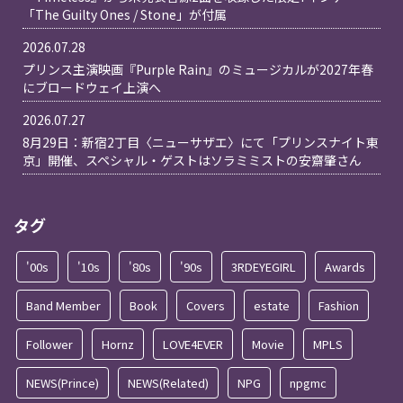
「The Guilty Ones / Stone」が付属
2026.07.28
プリンス主演映画『Purple Rain』のミュージカルが2027年春
にブロードウェイ上演へ
2026.07.27
8月29日：新宿2丁目〈ニューサザエ〉にて「プリンスナイト東
京」開催、スペシャル・ゲストはソラミミストの安齋肇さん
タグ
'00s
'10s
'80s
'90s
3RDEYEGIRL
Awards
Band Member
Book
Covers
estate
Fashion
Follower
Hornz
LOVE4EVER
Movie
MPLS
NEWS(Prince)
NEWS(Related)
NPG
npgmc