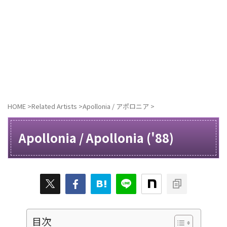
HOME
>
Related Artists
>
Apollonia / アポロニア
>
Apollonia / Apollonia ('88)
目次