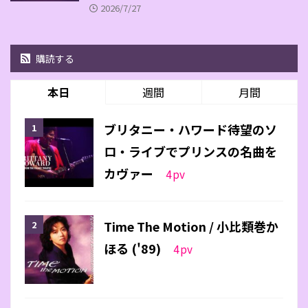
2026/7/27
購読する
本日
週間
月間
ブリタニー・ハワード待望のソ
ロ・ライブでプリンスの名曲を
カヴァー
4
pv
Time The Motion / 小比類巻か
ほる ('89)
4
pv