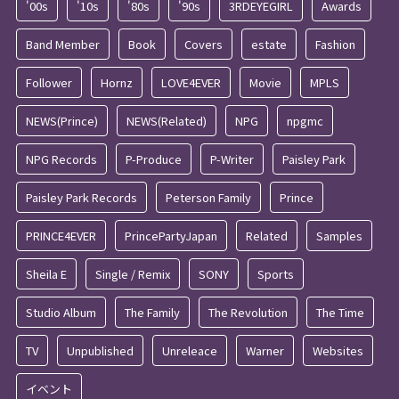
'00s
'10s
'80s
'90s
3RDEYEGIRL
Awards
Band Member
Book
Covers
estate
Fashion
Follower
Hornz
LOVE4EVER
Movie
MPLS
NEWS(Prince)
NEWS(Related)
NPG
npgmc
NPG Records
P-Produce
P-Writer
Paisley Park
Paisley Park Records
Peterson Family
Prince
PRINCE4EVER
PrincePartyJapan
Related
Samples
Sheila E
Single / Remix
SONY
Sports
Studio Album
The Family
The Revolution
The Time
TV
Unpublished
Unreleace
Warner
Websites
イベント