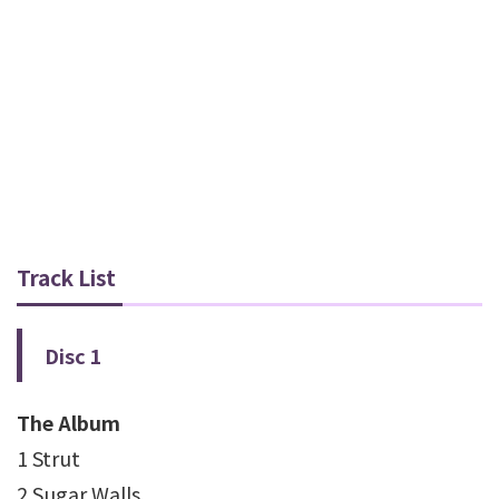
Track List
Disc 1
The Album
1 Strut
2 Sugar Walls