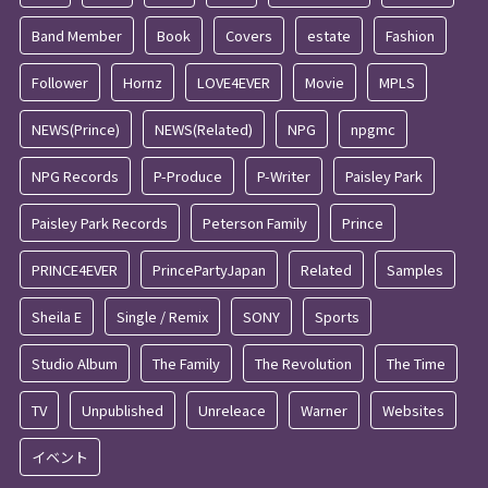
Band Member
Book
Covers
estate
Fashion
Follower
Hornz
LOVE4EVER
Movie
MPLS
NEWS(Prince)
NEWS(Related)
NPG
npgmc
NPG Records
P-Produce
P-Writer
Paisley Park
Paisley Park Records
Peterson Family
Prince
PRINCE4EVER
PrincePartyJapan
Related
Samples
Sheila E
Single / Remix
SONY
Sports
Studio Album
The Family
The Revolution
The Time
TV
Unpublished
Unreleace
Warner
Websites
イベント