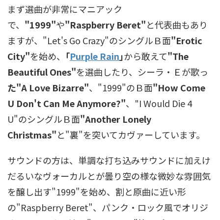
まず選曲が非常にマニアック
で、
"1999"
や
"Raspberry Beret"
と代表曲もあり
ますが、"Let's Go Crazy"のシングルＢ面
"Erotic
City"
を始め、
｢
Purple Rain
｣
から敢えて
"The
Beautiful Ones"
を選曲したり、シーラ・Ｅが歌っ
た"A Love Bizarre"
、"1999"のＢ面
"How Come
U Don't Can Me Anymore?"
、"I Would Die 4
U"のシングルＢ面
"Another Lonely
Christmas"
と"裏"を突いてカヴァーしています。
サウンドの方は、単調な打ち込みサウンドに加えけ
だるいなヴォーカルとが曇り空の様な微妙な雰囲気
を醸し出す"1999"を始め、割と原曲に近い形
の"Raspberry Beret"、パンク・ロック風でオリジ