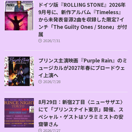
ドイツ版『ROLLING STONE』2026年
9月号に、新作アルバム『Timeless』
から未発表音源2曲を収録した限定7イ
ンチ「The Guilty Ones / Stone」が付
属
2026/7/31
プリンス主演映画『Purple Rain』のミ
ュージカルが2027年春にブロードウェ
イ上演へ
2026/7/28
8月29日：新宿2丁目〈ニューサザエ〉
にて「プリンスナイト東京」開催、ス
ペシャル・ゲストはソラミミストの安
齋肇さん
2026/7/27