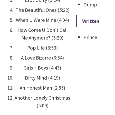
Dump
The Beautiful Ones (5:22)
When U Were Mine (4:04)
Written
How Come U Don't Call
Prince
Me Anymore? (3:29)
Pop Life (3:53)
A Love Bizarre (6:54)
Girls + Boys (4:43)
Dirty Mind (4:19)
An Honest Man (2:55)
Another Lonely Christmas
(5:09)