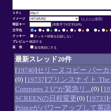
ＵＲＬ
イメージ
[
イメージ参照
]
暗証キー
(英数字で8文字以内)
文字色
■
■
■
■
■
■
■
■
■
■
クッキー
クッキー情報を記録しない
プレビュー
確認する
返 信
返信無効にする
最新スレッド20件
[
19740
]
セリーヌコピー パーカ
(0) [
19737
]
プリンスナイト The Tal
Compares 2 U"が緊急リ...
(0) [
19
SCREENの日程変更
(0) [
19733
]
Princeがパワーアップして英語版