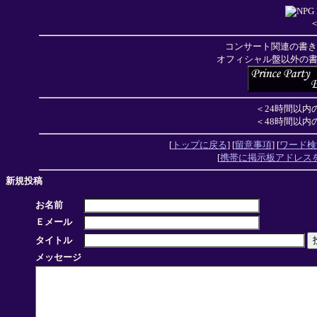
コンサート関連の書き
オフィシャル盤以外の
＜24時間以内
＜48時間以内
[
トップに戻る
] [
留意事項
] [
ワード検
[
携帯に掲示板アドレス
新規投稿
お名前
Ｅメール
タイトル
メッセージ